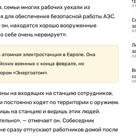
г
09
, семьи многих рабочих уехали из
ся для обеспечения безопасной работы АЭС.
С
 он, находятся хорошо вооруженные
з
0
о себе очень нервирует».
Л
з
атомная электростанция в Европе. Она
0
йских военных с конца февраля, но
В
тором «Энергоатом».
с
0
ены на входящих на станцию сотрудников,
и постоянно ходят по территории с оружием.
дишь на станцию и видишь этих людей.
тельно», — отмечает он. Собеседник
 не сразу отпускают работников домой после