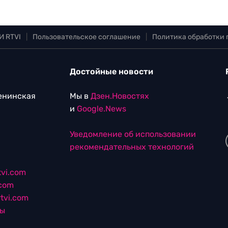
И RTVI
|
Пользовательское соглашение
|
Политика обработки
Достойные новости
Ленинская
Мы в
Дзен.Новостях
и
Google.News
Уведомление об использовании
рекомендательных технологий
vi.com
.com
tvi.com
лы