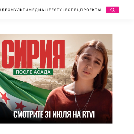
ИДЕО
МУЛЬТИМЕДИА
LIFESTYLE
СПЕЦПРОЕКТЫ