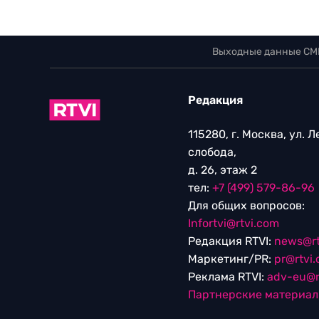
Выходные данные СМ
Редакция
115280, г. Москва, ул. 
слобода,
д. 26, этаж 2
тел:
+7 (499) 579-86-96
Для общих вопросов:
Infortvi@rtvi.com
Редакция RTVI:
news@rt
Маркетинг/PR:
pr@rtvi
Реклама RTVI:
adv-eu@r
Партнерские материа