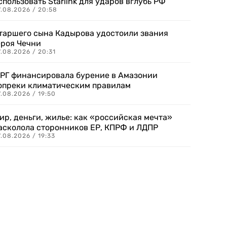
спользовать Starlink для ударов вглубь РФ
7.08.2026 / 20:58
таршего сына Кадырова удостоили звания
ероя Чечни
.08.2026 / 20:31
РГ финансировала бурение в Амазонии
опреки климатическим правилам
.08.2026 / 19:50
ир, деньги, жилье: как «российская мечта»
асколола сторонников ЕР, КПРФ и ЛДПР
.08.2026 / 19:33