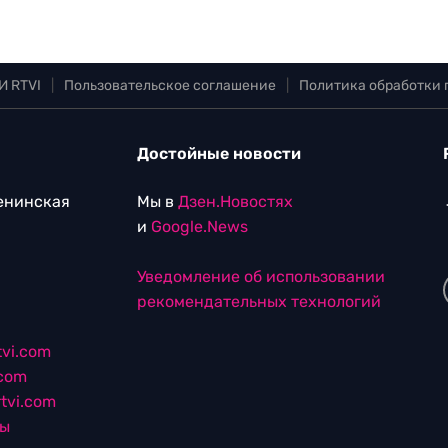
И RTVI
|
Пользовательское соглашение
|
Политика обработки
Достойные новости
Ленинская
Мы в
Дзен.Новостях
и
Google.News
Уведомление об использовании
рекомендательных технологий
vi.com
.com
tvi.com
лы