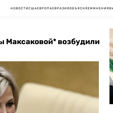
НОВОСТИ
США
ЕВРОПА
ЕВРАЗИЯ
ОБЪЯСНЯЕМ
МНЕНИЯ
В
ы Максаковой* возбудили