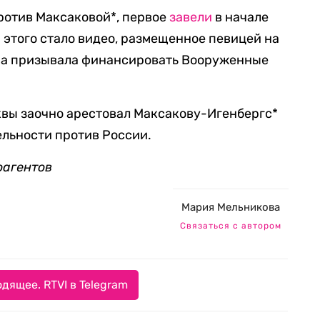
против Максаковой*, первое
завели
в начале
 этого стало видео, размещенное певицей на
она призывала финансировать Вооруженные
квы заочно арестовал Максакову-Игенбергс*
ельности против России.
оагентов
Мария Мельникова
Связаться с автором
дящее. RTVI в Telegram