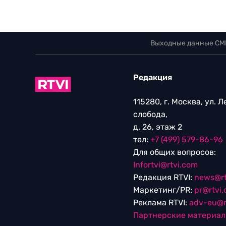
Выходные данные СМ
Редакция
115280, г. Москва, ул. 
слобода,
д. 26, этаж 2
тел:
+7 (499) 579-86-96
Для общих вопросов:
Infortvi@rtvi.com
Редакция RTVI:
news@rt
Маркетинг/PR:
pr@rtvi
Реклама RTVI:
adv-eu@r
Партнерские материа