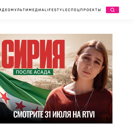
ИДЕО
МУЛЬТИМЕДИА
LIFESTYLE
СПЕЦПРОЕКТЫ