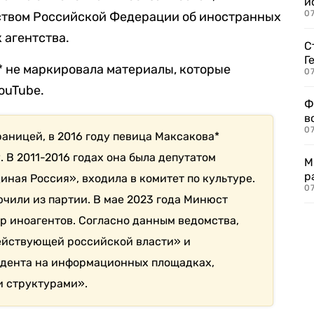
и
0
ством Российской Федерации об иностранных
 агентства.
С
Г
* не маркировала материалы, которые
07
ouTube.
Ф
в
07
аницей, в 2016 году певица Максакова*
. В 2011-2016 годах она была депутатом
М
р
диная Россия», входила в комитет по культуре.
07
ючили из партии. В мае 2023 года Минюст
р иноагентов. Согласно данным ведомства,
ействующей российской власти» и
ндента на информационных площадках,
 структурами».