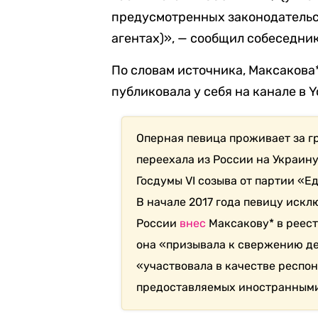
предусмотренных законодатель
агентах)», — сообщил собеседник
По словам источника, Максакова
публиковала у себя на канале в Y
Оперная певица проживает за гр
переехала из России на Украину
Госдумы VI созыва от партии «Е
В начале 2017 года певицу искл
России
внес
Максакову* в реест
она «призывала к свержению д
«участвовала в качестве респо
предоставляемых иностранными