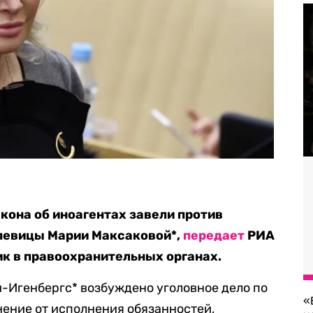
кона об иноагентах завели против
 певицы Марии Максаковой*,
передает
РИА
ик в правоохранительных органах.
-Игенбергс* возбуждено уголовное дело по
«
онение от исполнения обязанностей,