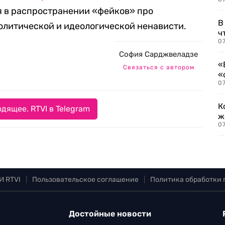
я в распространении «фейков» про
В
олитической и идеологической ненависти.
ч
07
София Сарджвеладзе
«
Связаться с автором
«
07
К
дящее. RTVI в Telegram
ж
0
И RTVI
|
Пользовательское соглашение
|
Политика обработки
Достойные новости