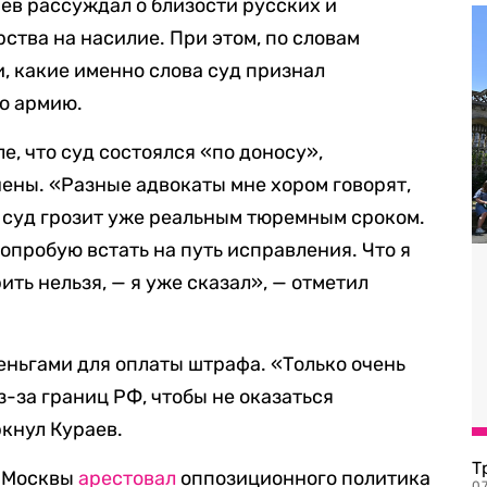
аев рассуждал о близости русских и
ства на насилие. При этом, по словам
, какие именно слова суд признал
ю армию.
е, что суд состоялся «по доносу»,
ены. «Разные адвокаты мне хором говорят,
й суд грозит уже реальным тюремным сроком.
Попробую встать на путь исправления. Что я
рить нельзя, — я уже сказал», — отметил
еньгами для оплаты штрафа. «Только очень
з-за границ РФ, чтобы не оказаться
кнул Кураев.
Т
д Москвы
арестовал
оппозиционного политика
07