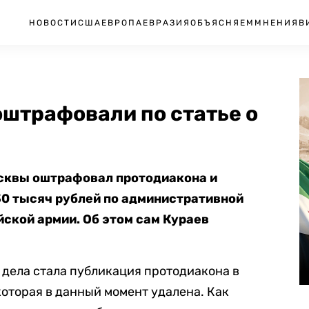
НОВОСТИ
США
ЕВРОПА
ЕВРАЗИЯ
ОБЪЯСНЯЕМ
МНЕНИЯ
В
штрафовали по статье о
сквы оштрафовал протодиакона и
30 тысяч рублей по административной
йской армии. Об этом сам Кураев
дела стала публикация протодиакона в
которая в данный момент удалена. Как