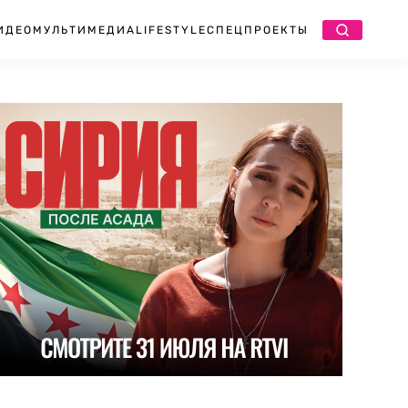
ИДЕО
МУЛЬТИМЕДИА
LIFESTYLE
СПЕЦПРОЕКТЫ