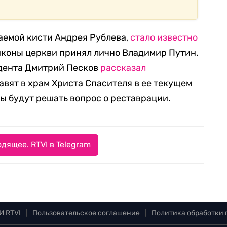
аемой кисти Андрея Рублева,
стало известно
иконы церкви принял лично Владимир Путин.
дента Дмитрий Песков
рассказал
авят в храм Христа Спасителя в ее текущем
ты будут решать вопрос о реставрации.
дящее. RTVI в Telegram
И RTVI
|
Пользовательское соглашение
|
Политика обработки