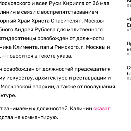
Б
осковского и всея Руси Кирилла от 26 мая
0
линин в связи с воспрепятствованием
«
орный Храм Христа Спасителя г. Москвы
Е
бного Андрея Рублева для молитвенного
0
Пятидесятницы освобожден от должности
П
ика Климента, папы Римского, г. Москвы и
к
0
— говорится в тексте указа.
С
ин освобожден от должностей председателя
б
му искусству, архитектуре и реставрации и
0
Московской епархии, а также от послушания
льтуре.
от занимаемых должностей, Калинин
сказал
дства не комментирую.