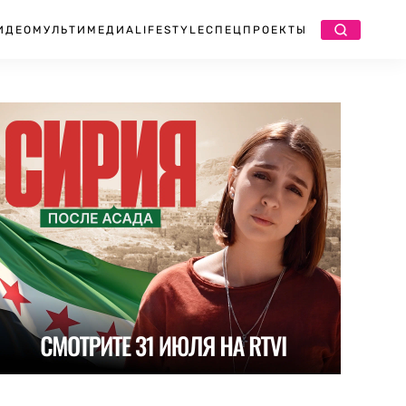
ИДЕО
МУЛЬТИМЕДИА
LIFESTYLE
СПЕЦПРОЕКТЫ