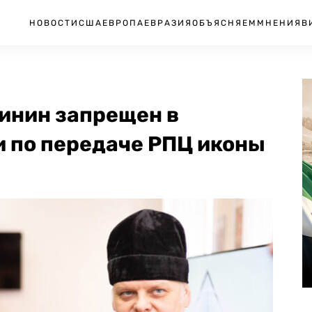
НОВОСТИ
США
ЕВРОПА
ЕВРАЗИЯ
ОБЪЯСНЯЕМ
МНЕНИЯ
В
инин запрещен в
и по передаче РПЦ иконы