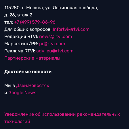
115280, г. Москва, ул. Ленинская слобода,
д. 26, этаж 2
тел:
+7 (499) 579-86-96
Для общих вопросов:
Infortvi@rtvi.com
Редакция RTVI:
news@rtvi.com
Маркетинг/PR:
pr@rtvi.com
Реклама RTVI:
adv-eu@rtvi.com
Партнерские материалы
Достойные новости
Мы в
Дзен.Новостях
и
Google.News
Уведомление об использовании рекомендательных
технологий