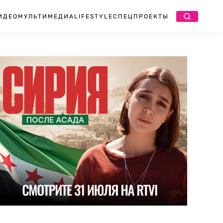
ИДЕО
МУЛЬТИМЕДИА
LIFESTYLE
СПЕЦПРОЕКТЫ