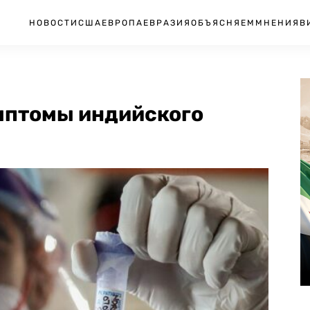
НОВОСТИ
США
ЕВРОПА
ЕВРАЗИЯ
ОБЪЯСНЯЕМ
МНЕНИЯ
В
мптомы индийского