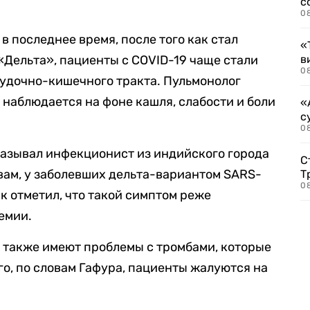
с
0
в последнее время, после того как стал
«
Дельта», пациенты с COVID-19 чаще стали
в
0
удочно-кишечного тракта. Пульмонолог
 наблюдается на фоне кашля, слабости и боли
«
с
08
казывал инфекционист из индийского города
С
овам, у заболевших дельта-вариантом SARS-
Т
08
к отметил, что такой симптом реже
емии.
также имеют проблемы с тромбами, которые
го, по словам Гафура, пациенты жалуются на