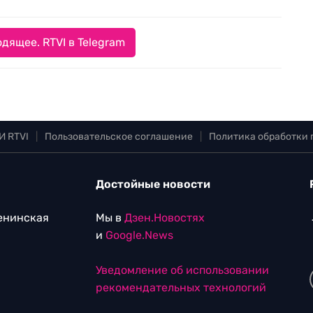
дящее. RTVI в Telegram
И RTVI
|
Пользовательское соглашение
|
Политика обработки
Достойные новости
Ленинская
Мы в
Дзен.Новостях
и
Google.News
Уведомление об использовании
рекомендательных технологий