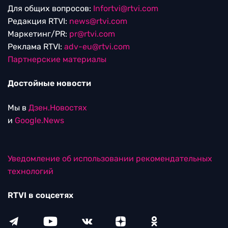
Для общих вопросов:
Infortvi@rtvi.com
Редакция RTVI:
news@rtvi.com
Маркетинг/PR:
pr@rtvi.com
Реклама RTVI:
adv-eu@rtvi.com
Партнерские материалы
Достойные новости
Мы в
Дзен.Новостях
и
Google.News
Уведомление об использовании рекомендательных
технологий
RTVI в соцсетях