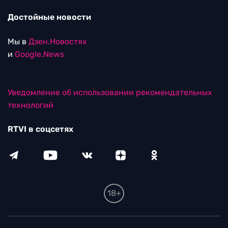
Достойные новости
Мы в
Дзен.Новостях
и
Google.News
Уведомление об использовании рекомендательных
технологий
RTVI в соцсетях
18+