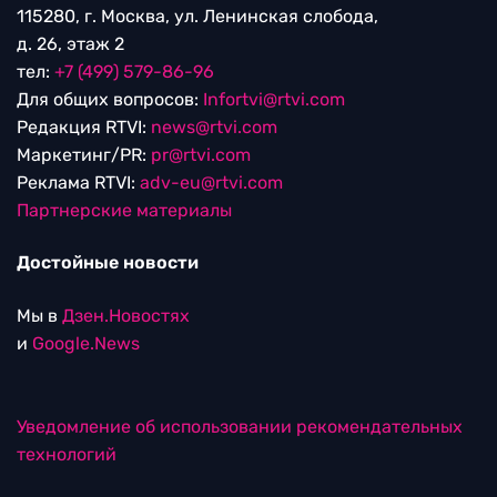
115280, г. Москва, ул. Ленинская слобода,
д. 26, этаж 2
тел:
+7 (499) 579-86-96
Для общих вопросов:
Infortvi@rtvi.com
Редакция RTVI:
news@rtvi.com
Маркетинг/PR:
pr@rtvi.com
Реклама RTVI:
adv-eu@rtvi.com
Партнерские материалы
Достойные новости
Мы в
Дзен.Новостях
и
Google.News
Уведомление об использовании рекомендательных
технологий