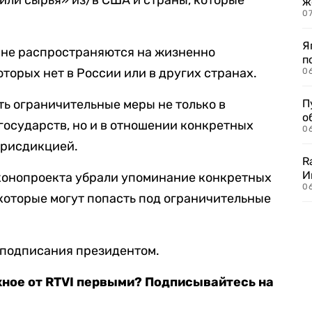
или сырья» из/в США и страны, которые
ж
0
Я
 не распространяются на жизненно
п
торых нет в России или в других странах.
0
ть ограничительные меры не только в
П
о
осударств, но и в отношении конкретных
06
юрисдикцией.
R
И
конопроекта убрали упоминание конкретных
0
, которые могут попасть под ограничительные
а подписания президентом.
жное от RTVI первыми? Подписывайтесь на