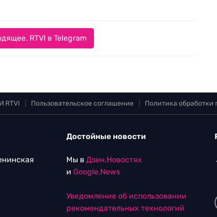
дящее. RTVI в Telegram
И RTVI
|
Пользовательское соглашение
|
Политика обработки
Достойные новости
Ленинская
Мы в
Дзен.Новостях
и
Google.News
Уведомление об использовании
рекомендательных технологий