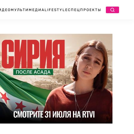
ИДЕО
МУЛЬТИМЕДИА
LIFESTYLE
СПЕЦПРОЕКТЫ