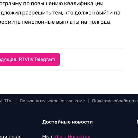
программу по повышению квалификации
дложил разрешить тем, кто должен выйти на
формить пенсионные выплаты на полгода
дящее. RTVI в Telegram
И RTVI
|
Пользовательское соглашение
|
Политика обработки
Достойные новости
Ленинская
Мы в
Дзен.Новостях