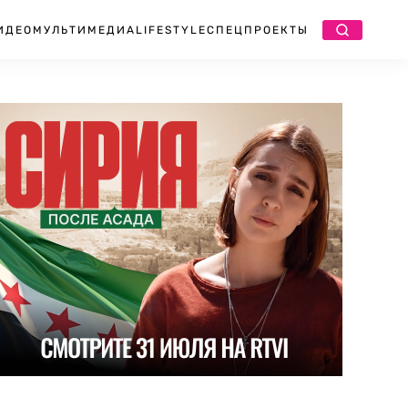
ИДЕО
МУЛЬТИМЕДИА
LIFESTYLE
СПЕЦПРОЕКТЫ