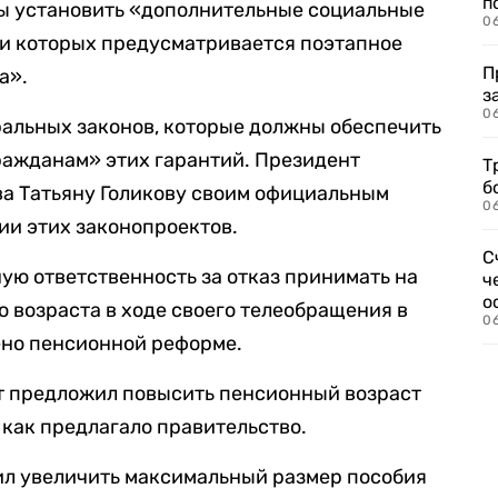
п
ны установить «дополнительные социальные
0
ии которых предусматривается поэтапное
П
а».
з
0
ральных законов, которые должны обеспечить
ажданам» этих гарантий. Президент
Т
б
ва Татьяну Голикову своим официальным
0
ии этих законопроектов.
С
ую ответственность за отказ принимать на
ч
о
 возраста в ходе своего телеобращения в
0
ено пенсионной реформе.
т предложил повысить пенсионный возраст
, как предлагало правительство.
ил увеличить максимальный размер пособия