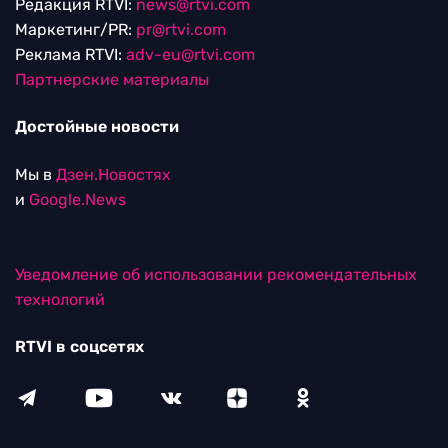
Редакция RTVI:
news@rtvi.com
Маркетинг/PR:
pr@rtvi.com
Реклама RTVI:
adv-eu@rtvi.com
Партнерские материалы
Достойные новости
Мы в
Дзен.Новостях
и
Google.News
Уведомление об использовании рекомендательных
технологий
RTVI в соцсетях