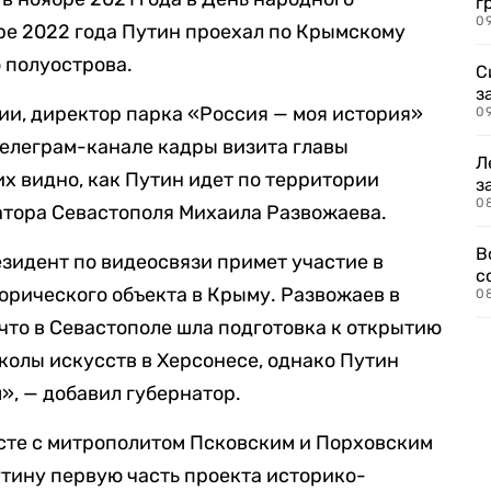
г
09
ре 2022 года Путин проехал по Крымскому
 полуострова.
С
з
и, директор парка «Россия — моя история»
0
телеграм-канале кадры визита главы
Л
их видно, как Путин идет по территории
з
0
атора Севастополя Михаила Развожаева.
В
резидент по видеосвязи примет участие в
с
орического объекта в Крыму. Развожаев в
0
 что в Севастополе шла подготовка к открытию
олы искусств в Херсонесе, однако Путин
м», — добавил губернатор.
есте с митрополитом Псковским и Порховским
тину первую часть проекта историко-