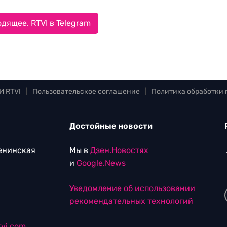
дящее. RTVI в Telegram
И RTVI
|
Пользовательское соглашение
|
Политика обработки
Достойные новости
Ленинская
Мы в
Дзен.Новостях
и
Google.News
Уведомление об использовании
рекомендательных технологий
vi.com