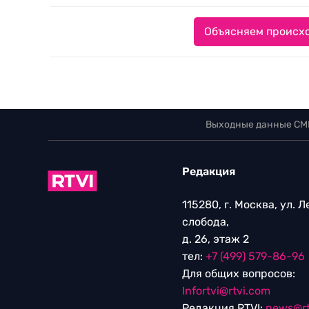
Объясняем происхо
Выходные данные СМ
Редакция
115280, г. Москва, ул. 
слобода,
д. 26, этаж 2
тел:
+7 (499) 579-86-96
Для общих вопросов:
Infortvi@rtvi.com
Редакция RTVI:
news@rt