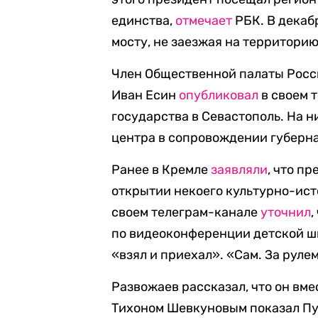
единства,
отмечает
РБК. В декаб
мосту, не заезжая на территорию
Член Общественной палаты Росси
Иван Есин
опубликовал
в своем 
государства в Севастополь. На н
центра в сопровождении губерн
Ранее в Кремле
заявляли
, что п
открытии некоего культурно-ист
своем телеграм-канале
уточнил
,
по видеоконференции детской шк
«взял и приехал». «Сам. За руле
Развожаев рассказал, что он вм
Тихоном Шевкуновым показал Пу