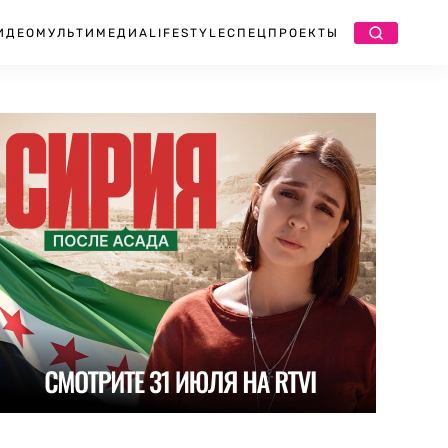
ИДЕО
МУЛЬТИМЕДИА
LIFESTYLE
СПЕЦПРОЕКТЫ