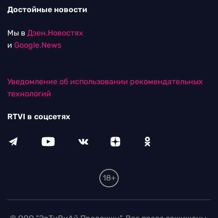
Достойные новости
Мы в
Дзен.Новостях
и
Google.News
Уведомление об использовании рекомендательных
технологий
RTVI в соцсетях
18+