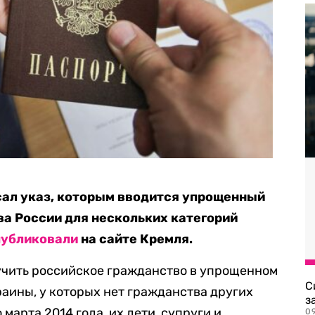
сал указ, которым вводится упрощенный
а России для нескольких категорий
публиковали
на сайте Кремля.
лучить российское гражданство в упрощенном
С
раины, у которых нет гражданства других
з
марта 2014 года, их дети, супруги и
0