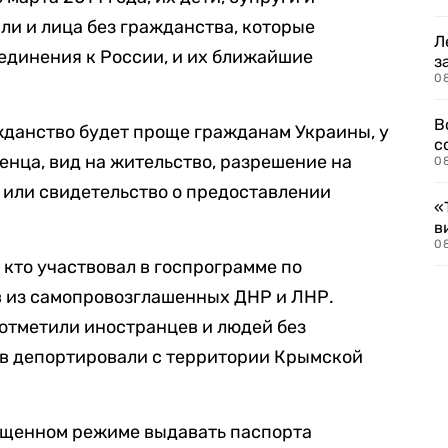
ли и лица без гражданства, которые
Л
единения к России, и их ближайшие
з
0
В
ажданство будет проще гражданам Украины, у
с
енца, вид на жительство, разрешение на
0
 или свидетельство о предоставлении
«
в
0
, кто участвовал в госпрограмме по
 из самопровозглашенных ДНР и ЛНР.
отметили иностранцев и людей без
ов депортировали с территории Крымской
рощенном режиме выдавать паспорта