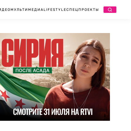
ИДЕО
МУЛЬТИМЕДИА
LIFESTYLE
СПЕЦПРОЕКТЫ