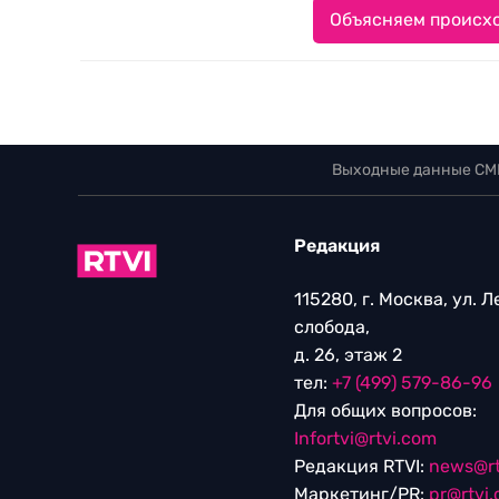
Объясняем происхо
Выходные данные СМ
Редакция
115280, г. Москва, ул. 
слобода,
д. 26, этаж 2
тел:
+7 (499) 579-86-96
Для общих вопросов:
Infortvi@rtvi.com
Редакция RTVI:
news@rt
Маркетинг/PR:
pr@rtvi