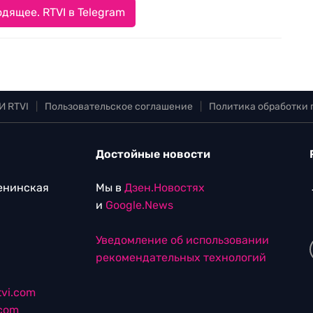
дящее. RTVI в Telegram
И RTVI
|
Пользовательское соглашение
|
Политика обработки
Достойные новости
Ленинская
Мы в
Дзен.Новостях
и
Google.News
Уведомление об использовании
рекомендательных технологий
vi.com
.com