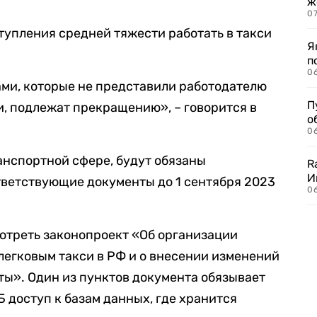
ж
0
тупления средней тяжести работать в такси
Я
п
0
ми, которые не представили работодателю
П
и, подлежат прекращению», – говорится в
о
06
анспортной сфере, будут обязаны
R
И
тветствующие документы до 1 сентября 2023
0
отреть законопроект «Об организации
легковым такси в РФ и о внесении изменений
ты». Один из пунктов документа обязывает
 доступ к базам данных, где хранится