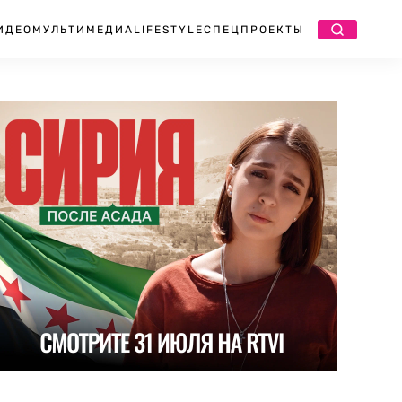
ИДЕО
МУЛЬТИМЕДИА
LIFESTYLE
СПЕЦПРОЕКТЫ