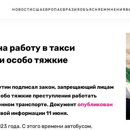
НОВОСТИ
США
ЕВРОПА
ЕВРАЗИЯ
ОБЪЯСНЯЕМ
МНЕНИЯ
В
а работу в такси
и особо тяжкие
утин подписал закон, запрещающий лицам
собо тяжкие преступления работать
енном транспорте. Документ
опубликован
вой информации 11 июня.
023 года. С этого времени автобусом,