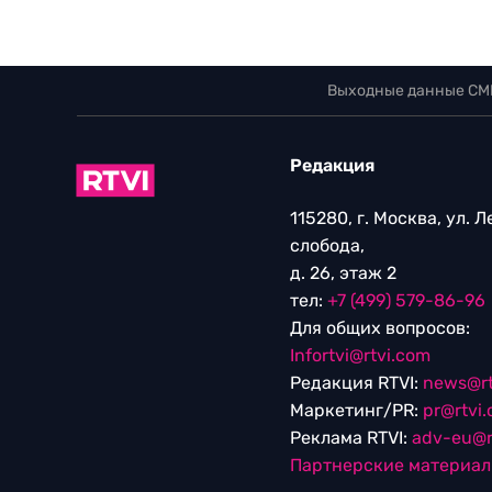
Выходные данные СМ
Редакция
115280, г. Москва, ул. 
слобода,
д. 26, этаж 2
тел:
+7 (499) 579-86-96
Для общих вопросов:
Infortvi@rtvi.com
Редакция RTVI:
news@rt
Маркетинг/PR:
pr@rtvi
Реклама RTVI:
adv-eu@r
Партнерские материа