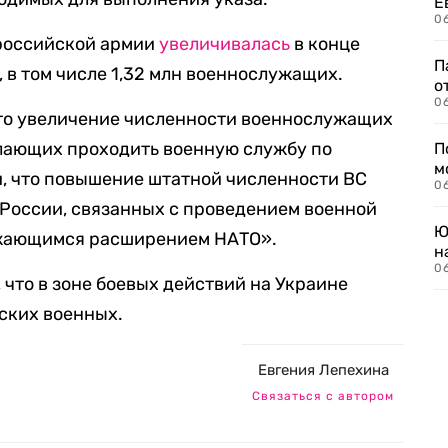
Е
06
российской армии
увеличивалась
в конце
П
, в том числе 1,32 млн военнослужащих.
о
06
что увеличение численности военнослужащих
елающих проходить военную службу по
П
м
и, что повышение штатной численности ВС
06
 России, связанных с проведением военной
Ю
лжающимся расширением НАТО».
н
06
, что в зоне боевых действий на Украине
йских военных.
Евгения Лепехина
Связаться с автором