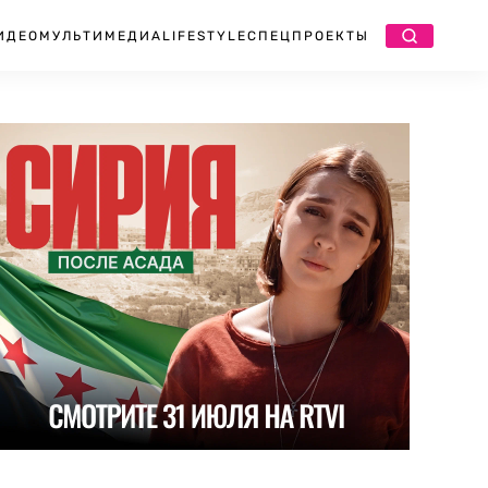
ИДЕО
МУЛЬТИМЕДИА
LIFESTYLE
СПЕЦПРОЕКТЫ