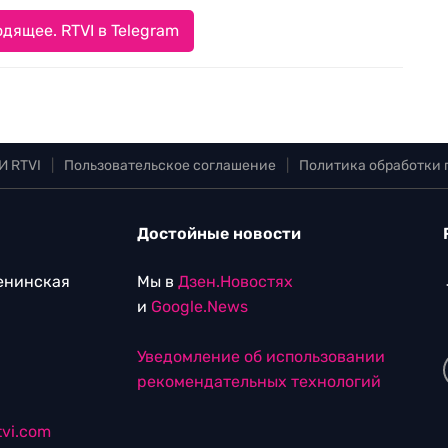
дящее. RTVI в Telegram
И RTVI
|
Пользовательское соглашение
|
Политика обработки
Достойные новости
Ленинская
Мы в
Дзен.Новостях
и
Google.News
Уведомление об использовании
рекомендательных технологий
vi.com