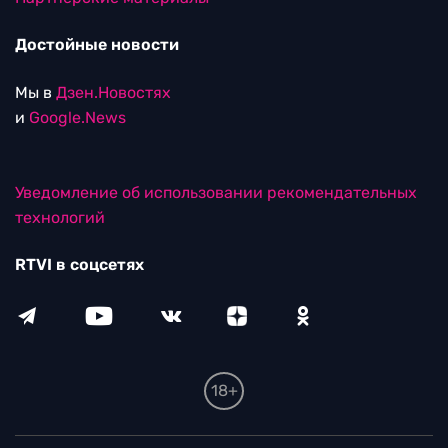
Достойные новости
Мы в
Дзен.Новостях
и
Google.News
Уведомление об использовании рекомендательных
технологий
RTVI в соцсетях
18+