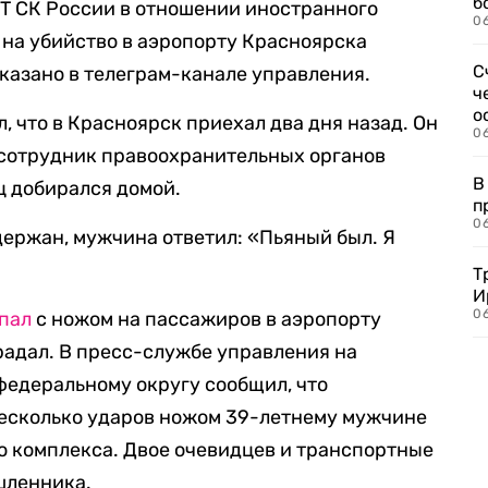
б
Т СК России в отношении иностранного
0
на убийство в аэропорту Красноярска
С
сказано в телеграм-канале управления.
ч
о
 что в Красноярск приехал два дня назад. Он
0
, сотрудник правоохранительных органов
В
ц добирался домой.
п
0
задержан, мужчина ответил: «Пьяный был. Я
Т
И
06
пал
с ножом на пассажиров в аэропорту
радал. В пресс-службе управления на
федеральному округу сообщил, что
есколько ударов ножом 39-летнему мужчине
о комплекса. Двое очевидцев и транспортные
шленника.