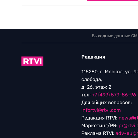
Выходные данные СМ
Редакция
115280, г. Москва, ул. 
слобода,
д. 26, этаж 2
тел:
+7 (499) 579-86-96
Для общих вопросов:
Infortvi@rtvi.com
Редакция RTVI:
news@rt
Маркетинг/PR:
pr@rtvi
Реклама RTVI:
adv-eu@r