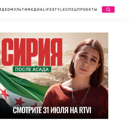
ИДЕО
МУЛЬТИМЕДИА
LIFESTYLE
СПЕЦПРОЕКТЫ