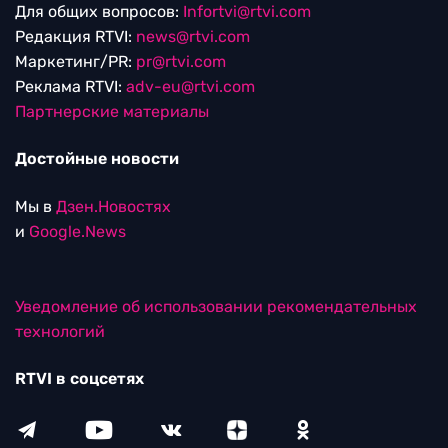
Для общих вопросов:
Infortvi@rtvi.com
Редакция RTVI:
news@rtvi.com
Маркетинг/PR:
pr@rtvi.com
Реклама RTVI:
adv-eu@rtvi.com
Партнерские материалы
Достойные новости
Мы в
Дзен.Новостях
и
Google.News
Уведомление об использовании рекомендательных
технологий
RTVI в соцсетях