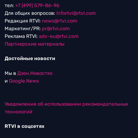
тел:
+7 (499) 579-86-96
Для общих вопросов:
Infortvi@rtvi.com
Редакция RTVI:
news@rtvi.com
Маркетинг/PR:
pr@rtvi.com
Реклама RTVI:
adv-eu@rtvi.com
Партнерские материалы
Достойные новости
Мы в
Дзен.Новостях
и
Google.News
Уведомление об использовании рекомендательных
технологий
RTVI в соцсетях