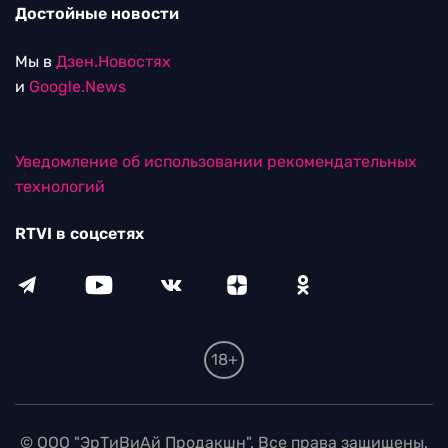
Достойные новости
Мы в
Дзен.Новостях
и
Google.News
Уведомление об использовании рекомендательных
технологий
RTVI в соцсетях
18+
© ООО "ЭрТиВиАй Продакшн". Все права защищены.