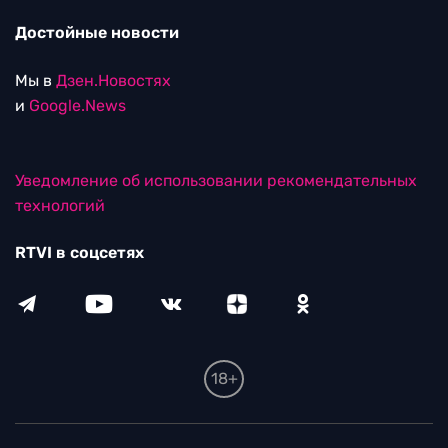
Достойные новости
Мы в
Дзен.Новостях
и
Google.News
Уведомление об использовании рекомендательных
технологий
RTVI в соцсетях
18+