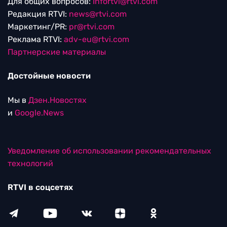
Для общих вопросов:
Infortvi@rtvi.com
Редакция RTVI:
news@rtvi.com
Маркетинг/PR:
pr@rtvi.com
Реклама RTVI:
adv-eu@rtvi.com
Партнерские материалы
Достойные новости
Мы в
Дзен.Новостях
и
Google.News
Уведомление об использовании рекомендательных
технологий
RTVI в соцсетях