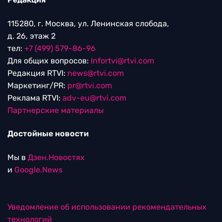
115280, г. Москва, ул. Ленинская слобода,
д. 26, этаж 2
тел:
+7 (499) 579-86-96
Для общих вопросов:
Infortvi@rtvi.com
Редакция RTVI:
news@rtvi.com
Маркетинг/PR:
pr@rtvi.com
Реклама RTVI:
adv-eu@rtvi.com
Партнерские материалы
Достойные новости
Мы в
Дзен.Новостях
и
Google.News
Уведомление об использовании рекомендательных
технологий