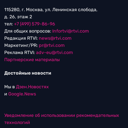
115280, г. Москва, ул. Ленинская слобода,
д. 26, этаж 2
тел:
+7 (499) 579-86-96
Для общих вопросов:
Infortvi@rtvi.com
Редакция RTVI:
news@rtvi.com
Маркетинг/PR:
pr@rtvi.com
Реклама RTVI:
adv-eu@rtvi.com
Партнерские материалы
Достойные новости
Мы в
Дзен.Новостях
и
Google.News
Уведомление об использовании рекомендательных
технологий