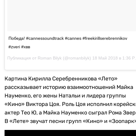
Победа! #cannessoundtrack #cannes #freekirillserebrennikov
#zveri #хвв
Публикация от
Roman Bilyk
(@romanbilyk)
18 Май 2018 в 1:36 PDT
Картина Кирилла Серебренникова «Лето»
рассказывает историю взаимоотношений Майка
Науменко, его жены Натальи и лидера группы
«Кино» Виктора Цоя. Роль Цоя исполнил корейс
актер Тео Ю, а Майка Науменко сыграл Рома Звер
В «Лете» звучат песни групп «Кино» и «Зоопарк