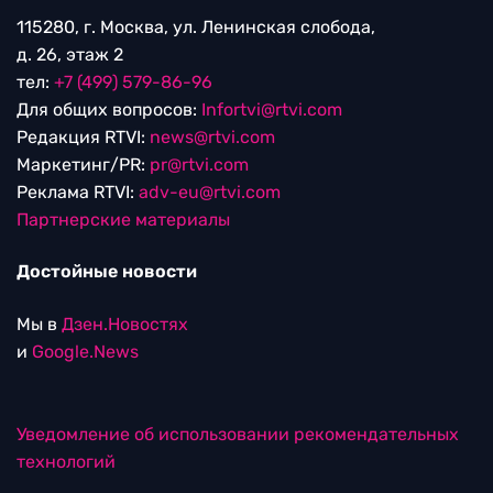
115280, г. Москва, ул. Ленинская слобода,
д. 26, этаж 2
тел:
+7 (499) 579-86-96
Для общих вопросов:
Infortvi@rtvi.com
Редакция RTVI:
news@rtvi.com
Маркетинг/PR:
pr@rtvi.com
Реклама RTVI:
adv-eu@rtvi.com
Партнерские материалы
Достойные новости
Мы в
Дзен.Новостях
и
Google.News
Уведомление об использовании рекомендательных
технологий