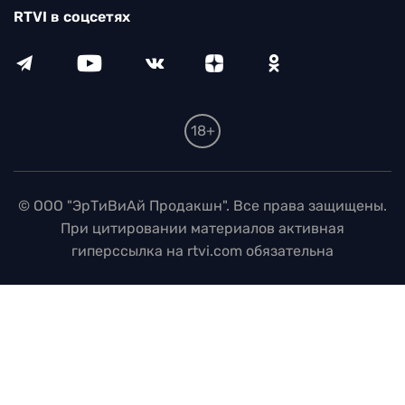
RTVI в соцсетях
18+
© ООО "ЭрТиВиАй Продакшн". Все права защищены.
При цитировании материалов активная
гиперссылка на rtvi.com обязательна