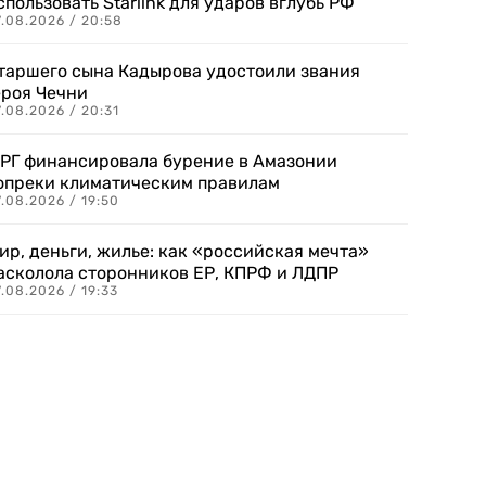
спользовать Starlink для ударов вглубь РФ
7.08.2026 / 20:58
таршего сына Кадырова удостоили звания
ероя Чечни
.08.2026 / 20:31
РГ финансировала бурение в Амазонии
опреки климатическим правилам
.08.2026 / 19:50
ир, деньги, жилье: как «российская мечта»
асколола сторонников ЕР, КПРФ и ЛДПР
.08.2026 / 19:33