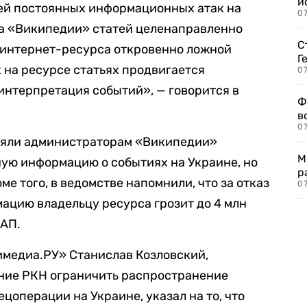
и
ей постоянных информационных атак на
0
а «Википедии» статей целенаправленно
С
интернет-ресурса откровенно ложной
Г
на ресурсе статьях продвигается
07
интерпретация событий», — говорится в
Ф
в
07
вляли администраторам «Википедии»
М
ую информацию о событиях на Украине, но
р
ме того, в ведомстве напомнили, что за отказ
07
ацию владельцу ресурса грозит до 4 млн
оАП.
медиа.РУ» Станислав Козловский,
ние РКН ограничить распространение
цоперации на Украине, указал на то, что