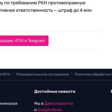
му по требованию РКН противоправную
ивная ответственность — штраф до 4 млн
дящее. RTVI в Telegram
И RTVI
|
Пользовательское соглашение
|
Политика обработки
Достойные новости
Ленинская
Мы в
Дзен.Новостях
и
Google.News