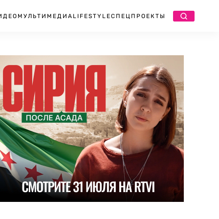
ИДЕО
МУЛЬТИМЕДИА
LIFESTYLE
СПЕЦПРОЕКТЫ