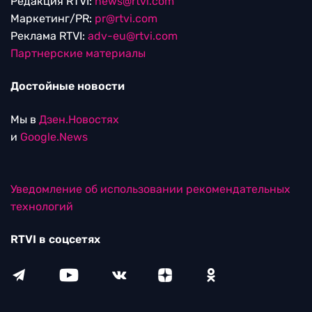
Редакция RTVI:
news@rtvi.com
Маркетинг/PR:
pr@rtvi.com
Реклама RTVI:
adv-eu@rtvi.com
Партнерские материалы
Достойные новости
Мы в
Дзен.Новостях
и
Google.News
Уведомление об использовании рекомендательных
технологий
RTVI в соцсетях