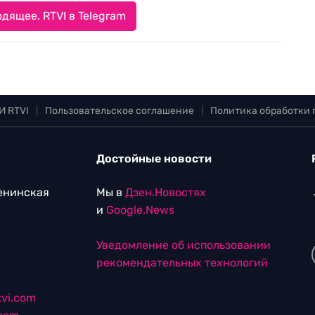
дящее. RTVI в Telegram
И RTVI
|
Пользовательское соглашение
|
Политика обработки
Достойные новости
Ленинская
Мы в
Дзен.Новостях
и
Google.News
Уведомление об использовании
рекомендательных технологий
vi.com