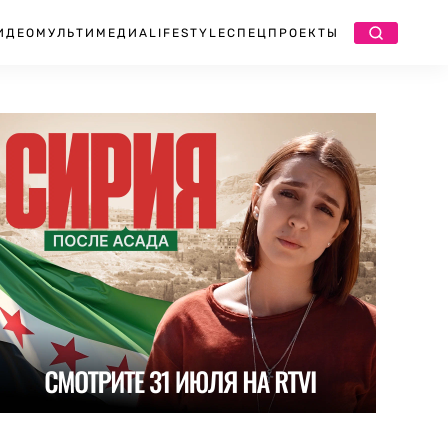
ИДЕО
МУЛЬТИМЕДИА
LIFESTYLE
СПЕЦПРОЕКТЫ