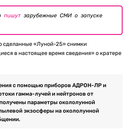
то
пишут
зарубежные СМИ о запуске
то сделанные «Луной-25» снимки
еся в настоящее время сведения» о кратере
дения с помощью приборов АДРОН-ЛР и
токи гамма-лучей и нейтронов от
е получены параметры окололунной
опылевой экзосферы на окололунной
бщении.