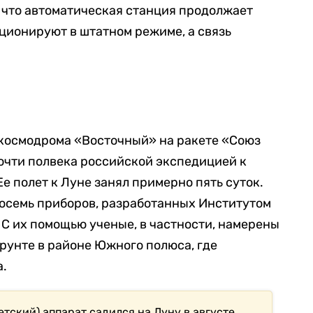
 что автоматическая станция продолжает
кционируют в штатном режиме, а связь
 космодрома «Восточный» на ракете «Союз
 почти полвека российской экспедицией к
е полет к Луне занял примерно пять суток.
восемь приборов, разработанных Институтом
С их помощью ученые, в частности, намерены
грунте в районе Южного полюса, где
а.
тский) аппарат садился на Луну в августе