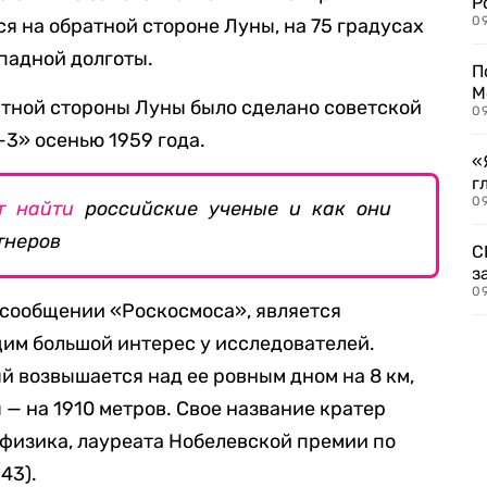
Р
09
я на обратной стороне Луны, на 75 градусах
падной долготы.
П
М
атной стороны Луны было сделано советской
09
3» осенью 1959 года.
«
г
09
т найти
российские ученые и как они
тнеров
С
з
09
в сообщении «Роскосмоса», является
им большой интерес у исследователей.
й возвышается над ее ровным дном на 8 км,
— на 1910 метров. Свое название кратер
 физика, лауреата Нобелевской премии по
43).