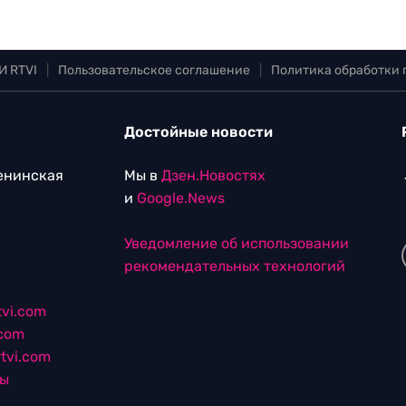
И RTVI
|
Пользовательское соглашение
|
Политика обработки
Достойные новости
Ленинская
Мы в
Дзен.Новостях
и
Google.News
Уведомление об использовании
рекомендательных технологий
vi.com
.com
tvi.com
лы