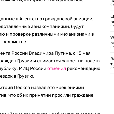
в
06
«
оданные в Агентство гражданской авиации,
р
едставленные авиакомпаниями, будут
06
ию и проверке различными механизмами в
У
в ведомстве.
о
06
дента России Владимира Путина, с 15 мая
В
раждан Грузии и снимается запрет на полеты
т
публику. МИД России
отменил
рекомендацию
06
ездок в Грузию.
итрий Песков назвал это «решениями
тив, что об их принятии просили граждане