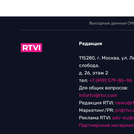
Выходные данные СМ
Редакция
115280, г. Москва, ул. 
слобода,
д. 26, этаж 2
тел:
+7 (499) 579-86-96
Для общих вопросов:
Infortvi@rtvi.com
Редакция RTVI:
news@rt
Маркетинг/PR:
pr@rtvi
Реклама RTVI:
adv-eu@r
Партнерские материа