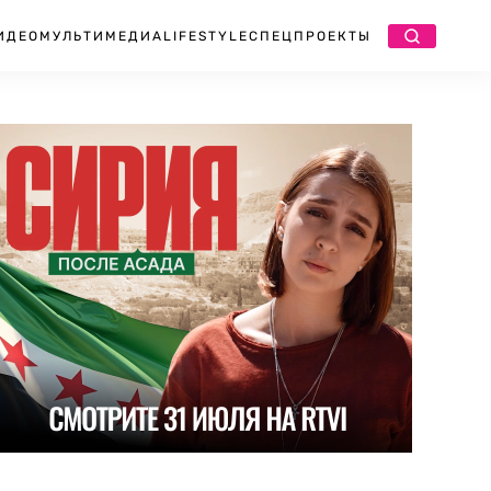
ИДЕО
МУЛЬТИМЕДИА
LIFESTYLE
СПЕЦПРОЕКТЫ