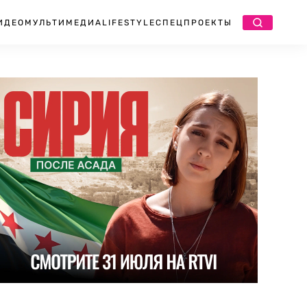
ИДЕО
МУЛЬТИМЕДИА
LIFESTYLE
СПЕЦПРОЕКТЫ