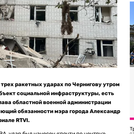
 трех ракетных ударах по Чернигову утром
 объект социальной инфраструктуры, есть
глава областной военной администрации
яющий обязанности мэра города Александр
иале RTVI.
Т
ВА, удар был нанесен «почти по центру»
07