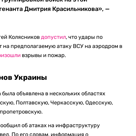
тенанта Дмитрия Красильникова», —
гей Колясников
допустил
, что удары по
т на предполагаемую атаку ВСУ на аэродром в
оизошли
взрывы и пожар.
онов Украины
а была объявлена в нескольких областях
скую, Полтавскую, Черкасскую, Одесскую,
епропетровскую.
сообщил об атаках на инфраструктуру
вел. По его словам, информация о