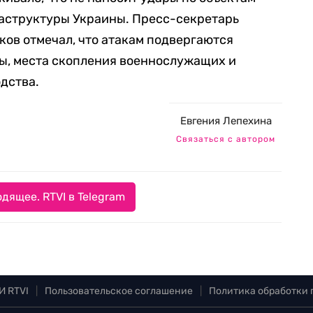
аструктуры Украины. Пресс-секретарь
ов отмечал, что атакам подвергаются
ы, места скопления военнослужащих и
дства.
Евгения Лепехина
Связаться с автором
дящее. RTVI в Telegram
И RTVI
|
Пользовательское соглашение
|
Политика обработки