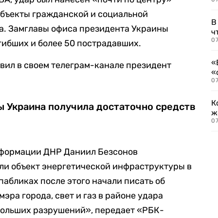
объекты гражданской и социальной
В
ра. Замглавы офиса президента Украины
ч
07
гибших и более 50 пострадавших.
«
явил в своем телеграм-канале президент
«
07
К
бы Украина получила достаточно средств
ж
0
формации ДНР Даниил Безсонов
или объект энергетической инфраструктуры в
пабликах после этого начали писать об
 мэра города, свет и газ в районе удара
больших разрушений», передает «РБК-