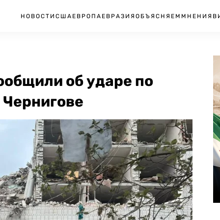
НОВОСТИ
США
ЕВРОПА
ЕВРАЗИЯ
ОБЪЯСНЯЕМ
МНЕНИЯ
В
ообщили об ударе по
 Чернигове