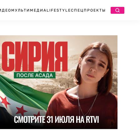
ИДЕО
МУЛЬТИМЕДИА
LIFESTYLE
СПЕЦПРОЕКТЫ