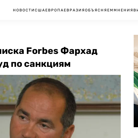
НОВОСТИ
США
ЕВРОПА
ЕВРАЗИЯ
ОБЪЯСНЯЕМ
МНЕНИЯ
В
писка Forbes Фархад
уд по санкциям