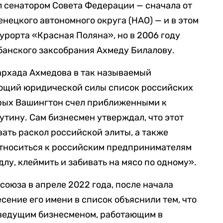
л сенатором Совета Федерации — сначала от
енецкого автономного округа (НАО) — и в этом
урорта «Красная Поляна», но в 2006 году
банского заксобрания Ахмеду Билалову.
архада Ахмедова в так называемый
ющий юридической силы список российских
орых Вашингтон счел приближенными к
тину. Сам бизнесмен утверждал, что этот
вать раскол российской элиты, а также
относиться к российским предпринимателям
длу, клеймить и забивать на мясо по одному».
союза в апреле 2022 года, после начала
сение его имени в список объяснили тем, что
 ведущим бизнесменом, работающим в