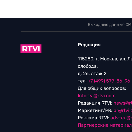
Выходные данные СМ
Редакция
115280, г. Москва, ул. 
слобода,
д. 26, этаж 2
тел:
+7 (499) 579-86-96
Для общих вопросов:
Infortvi@rtvi.com
Редакция RTVI:
news@rt
Маркетинг/PR:
pr@rtvi
Реклама RTVI:
adv-eu@r
Партнерские материа