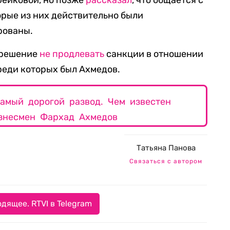
фейковой, но позже
рассказал
, что общается с
орые из них действительно были
рованы.
 решение
н
е продлевать
санкции в отношении
реди которых был Ахмедов.
амый дорогой развод. Чем известен
знесмен Фархад Ахмедов
Татьяна Панова
Связаться с автором
дящее. RTVI в Telegram