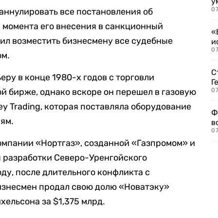
у
07
аннулировать все постановления об
 момента его внесения в санкционный
«
вил возместить бизнесмену все судебные
и
0
ом.
С
ру в конце 1980-х годов с торговли
Г
й бирже, однако вскоре он перешел в газовую
07
ey Trading, которая поставляла оборудование
Ф
ям.
в
07
омпании «Нортгаз», созданной «Газпромом» и
я разработки Северо-Уренгойского
ду, после длительного конфликта с
изнесмен продал свою долю «Новатэку»
хельсона за $1,375 млрд.