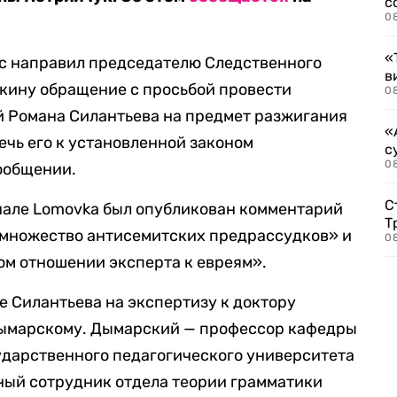
с
0
«
с направил председателю Следственного
в
кину обращение с просьбой провести
0
й Романа Силантьева на предмет разжигания
«
чь его к установленной законом
с
08
сообщении.
С
анале Lomovka был опубликован комментарий
Т
 множество антисемитских предрассудков» и
08
ом отношении эксперта к евреям».
 Силантьева на экспертизу к доктору
Дымарскому. Дымарский — профессор кафедры
ударственного педагогического университета
чный сотрудник отдела теории грамматики