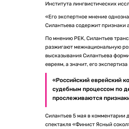
Института лингвистических исс
«Его экспертное мнение однозн
Силантьева содержит признаки 
По мнению РЕК, Силантьев тран
разжигают межнациональную розн
высказывания Силантьева форми
евреям, а значит, его экспертиз
«Российский еврейский ко
судебным процессом по де
прослеживаются признаки
Силантьев 5 мая в комментарии 
спектакля «Финист Ясный сокол»