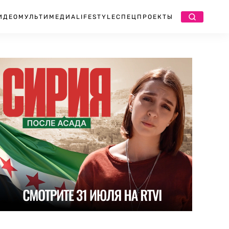
ИДЕО
МУЛЬТИМЕДИА
LIFESTYLE
СПЕЦПРОЕКТЫ