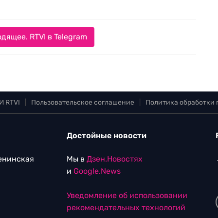
дящее. RTVI в Telegram
И RTVI
|
Пользовательское соглашение
|
Политика обработки
Достойные новости
Ленинская
Мы в
Дзен.Новостях
и
Google.News
Уведомление об использовании
рекомендательных технологий