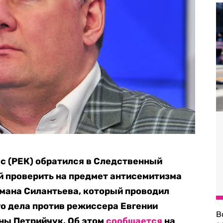
с (РЕК) обратился в Следственный
ой проверить на предмет антисемитизма
мана Силантьева, который проводил
го дела против режиссера Евгении
В
ны Петрийчук. Об этом
сообщается
на