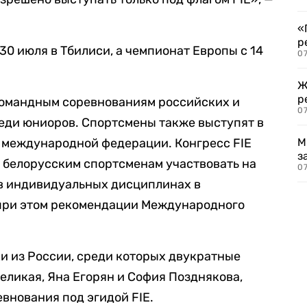
«
р
30 июля в Тбилиси, а чемпионат Европы с 14
07
Ж
р
омандным соревнованиям российских и
07
еди юниоров. Спортсмены также выступят в
 международной федерации. Конгресс FIE
М
з
 белорусским спортсменам участвовать на
07
в индивидуальных дисциплинах в
 при этом рекомендации Международного
и из России, среди которых двукратные
ликая, Яна Егорян и София Позднякова,
евнования под эгидой FIE.