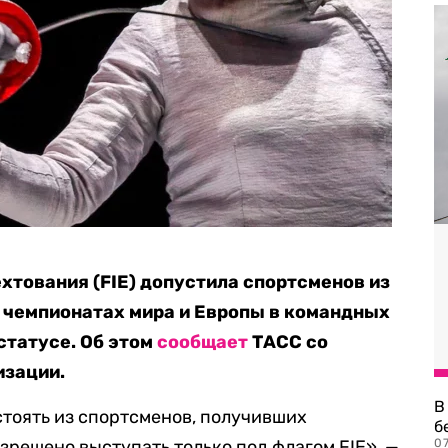
тования (FIE) допустила спортсменов из
в чемпионатах мира и Европы в командных
статусе. Об этом
сообщает
ТАСС со
изации.
В
тоять из спортсменов, получивших
б
зрешено выступать только под флагом FIE», —
07