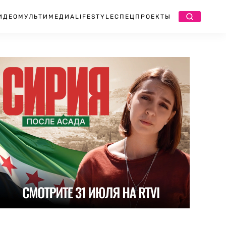
ИДЕО
МУЛЬТИМЕДИА
LIFESTYLE
СПЕЦПРОЕКТЫ