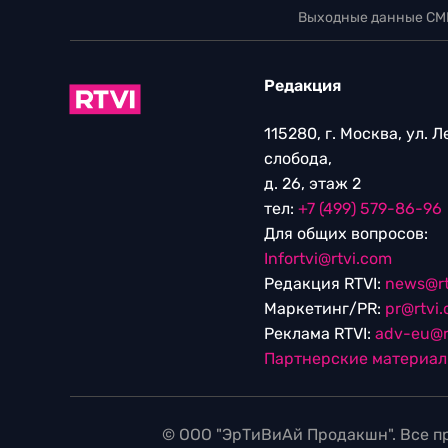
Выходные данные СМ
Редакция
115280, г. Москва, ул. 
слобода,
д. 26, этаж 2
тел:
+7 (499) 579-86-96
Для общих вопросов:
Infortvi@rtvi.com
Редакция RTVI:
news@rt
Маркетинг/PR:
pr@rtvi
Реклама RTVI:
adv-eu@r
Партнерские материа
© ООО "ЭрТиВиАй Продакшн". Все пр