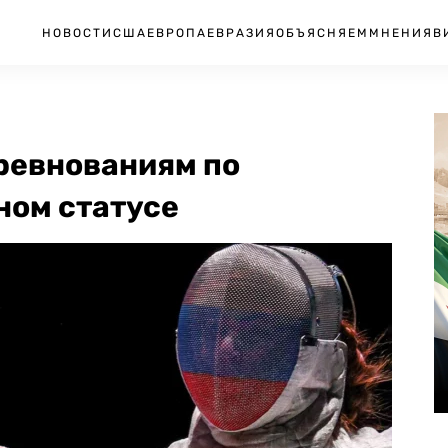
НОВОСТИ
США
ЕВРОПА
ЕВРАЗИЯ
ОБЪЯСНЯЕМ
МНЕНИЯ
В
оревнованиям по
ном статусе