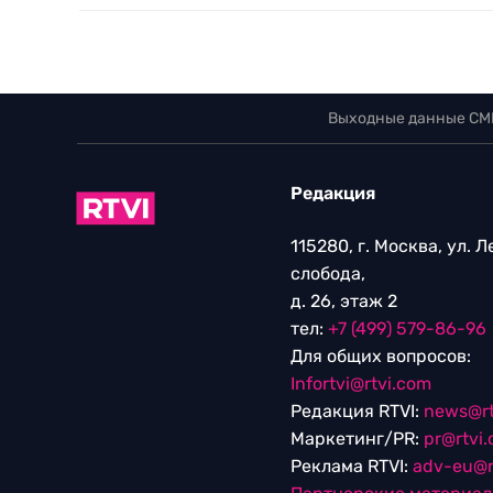
Выходные данные СМ
Редакция
115280, г. Москва, ул. 
слобода,
д. 26, этаж 2
тел:
+7 (499) 579-86-96
Для общих вопросов:
Infortvi@rtvi.com
Редакция RTVI:
news@rt
Маркетинг/PR:
pr@rtvi
Реклама RTVI:
adv-eu@r