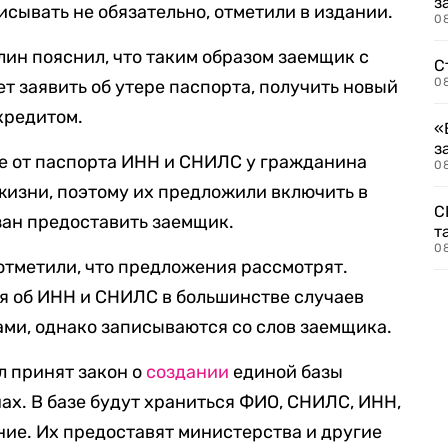
з
сывать не обязательно, отметили в издании.
08
ин пояснил, что таким образом заемщик с
С
08
т заявить об утере паспорта, получить новый
 кредитом.
«
з
ие от паспорта ИНН и СНИЛС у гражданина
08
жизни, поэтому их предложили включить в
С
зан предоставить заемщик.
т
0
 отметили, что предложения рассмотрят.
ия об ИНН и СНИЛС в большинстве случаев
ми, однако записываются со слов заемщика.
л принят закон о
создании
единой базы
ах. В базе будут храниться ФИО, СНИЛС, ИНН,
ие. Их предоставят министерства и другие