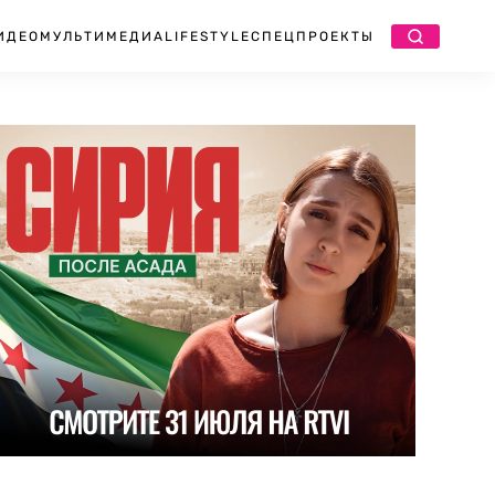
ИДЕО
МУЛЬТИМЕДИА
LIFESTYLE
СПЕЦПРОЕКТЫ