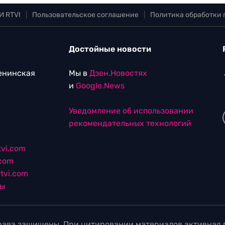
И RTVI
|
Пользовательское соглашение
|
Политика обработки
Достойные новости
Ленинская
Мы в
Дзен.Новостях
и
Google.News
Уведомление об использовании
рекомендательных технологий
vi.com
.com
tvi.com
лы
ава защищены. При цитировании материалов активная г