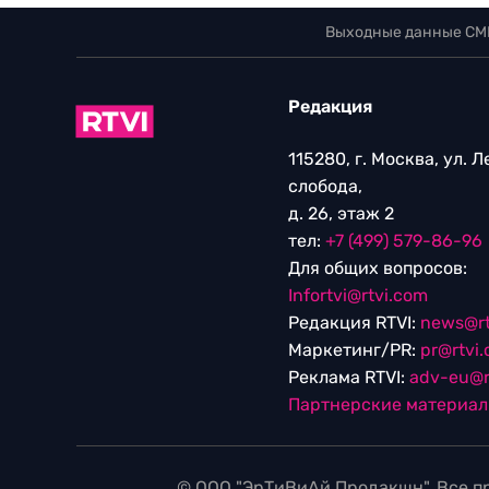
Выходные данные СМ
Редакция
115280, г. Москва, ул. 
слобода,
д. 26, этаж 2
тел:
+7 (499) 579-86-96
Для общих вопросов:
Infortvi@rtvi.com
Редакция RTVI:
news@rt
Маркетинг/PR:
pr@rtvi
Реклама RTVI:
adv-eu@r
Партнерские материа
© ООО "ЭрТиВиАй Продакшн". Все пр