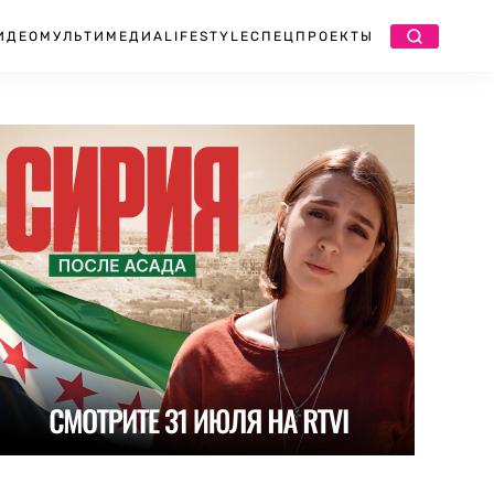
ИДЕО
МУЛЬТИМЕДИА
LIFESTYLE
СПЕЦПРОЕКТЫ