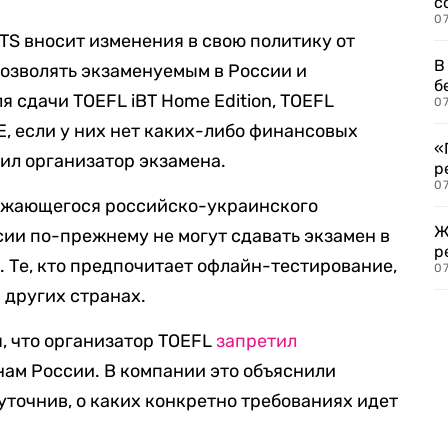
с
07
TS вносит изменения в свою политику от
В
позволять экзаменуемым в России и
б
 сдачи TOEFL iBT Home Edition, TOEFL
07
E, если у них нет каких-либо финансовых
«
щил организатор экзамена.
р
07
олжающегося российско-украинского
Ж
ии по-прежнему не могут сдавать экзамен в
р
. Те, кто предпочитает офлайн-тестирование,
07
в других странах.
, что организатор TOEFL
запретил
ам России. В компании это объяснили
точнив, о каких конкретно требованиях идет