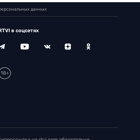
 персональных данных
RTVI в соцсетях
18+
иперссылка на rtvi.com обязательна