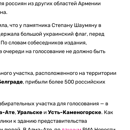
ля россиян из других областей Армении
на.
ла, что у памятника Степану Шаумяну в
держала большой украинский флаг, перед
 По словам собеседников издания,
в очереди на голосование не должно быть
ного участка, расположенного на территории
Белграде
, прибыли более 500 российских
бирательных участка для голосования — в
а-Ате
,
Уральске
и
Усть-Каменогорске
. Как
блики к зданию представительства
 людей. В Алма-Ате, по
данным
РИА Новости,