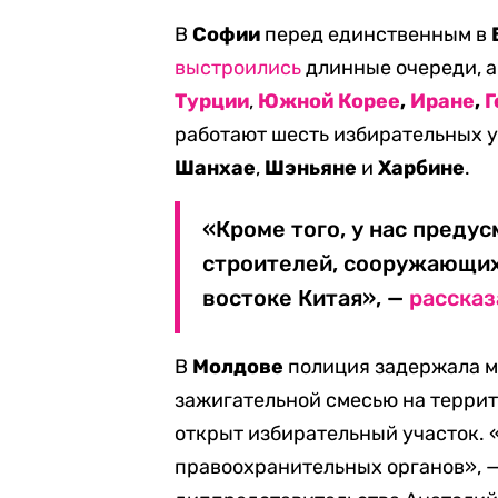
В
Софии
перед единственным в
выстроились
длинные очереди, а
Турции
,
Южной Корее
,
Иране
,
Г
работают шесть избирательных у
Шанхае
,
Шэньяне
и
Харбине
.
«Кроме того, у нас преду
строителей, сооружающих
востоке Китая», —
рассказ
В
Молдове
полиция задержала м
зажигательной смесью на терри
открыт избирательный участок.
правоохранительных органов», 