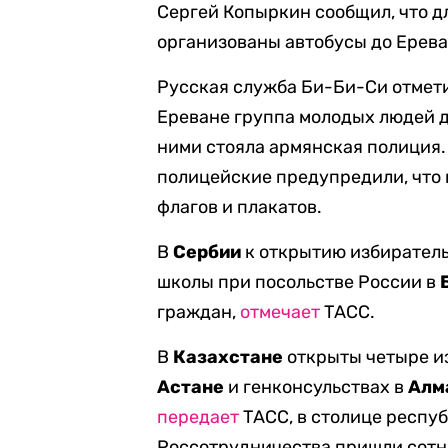
Сергей Копыркин сообщил, что д
организованы автобусы до Ерева
Русская служба Би-Би-Си отмети
Ереване группа молодых людей 
ними стояла армянская полиция.
полицейские предупредили, что 
флагов и плакатов.
В
Сербии
к открытию избиратель
школы при посольстве России в
граждан,
отмечает
ТАСС.
В
Казахстане
открыты четыре из
Астане
и генконсульствах в
Алм
передает
ТАСС, в столице респу
Россотрудничества пришли сотни