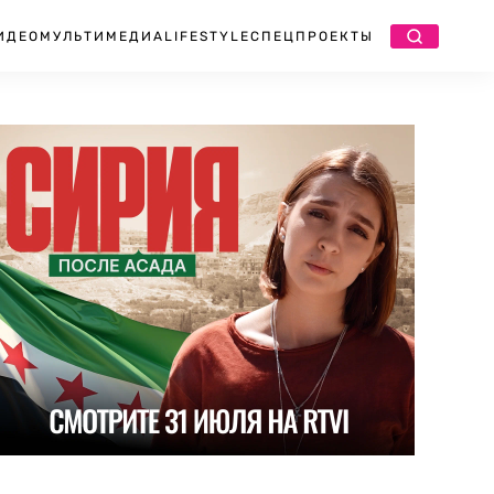
ИДЕО
МУЛЬТИМЕДИА
LIFESTYLE
СПЕЦПРОЕКТЫ