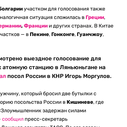
Болгарии
участком для голосования также
налогичная ситуация сложилась в
Греции
,
ермании
,
Франции
и других странах. В Китае
частков — в
Пекине
,
Гонконге
,
Гуанчжоу
,
смотрено выездное голосование для
 атомную станцию в Ляньюньгане на
ал
посол России в КНР Игорь Моргулов.
ужчину, который бросил две бутылки с
торию посольства России в
Кишиневе
, где
 «Злоумышленник задержан силами
—
сообщил
пресс-секретарь