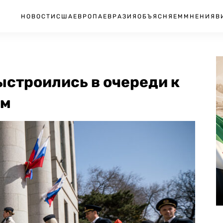
НОВОСТИ
США
ЕВРОПА
ЕВРАЗИЯ
ОБЪЯСНЯЕМ
МНЕНИЯ
В
ыстроились в очереди к
ам