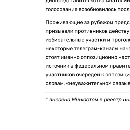
диппредставительства Анатолий 
голосование возобновилось пос
Проживающие за рубежом предс
призывали противников действу
избирательные участки и проголос
некоторые телеграм-каналы нача
стоят именно оппозиционно нас
источник в федеральном правит
участников очередей к оппозици
словам, «неуважительно» связыв
* внесено Минюстом в реестр ин