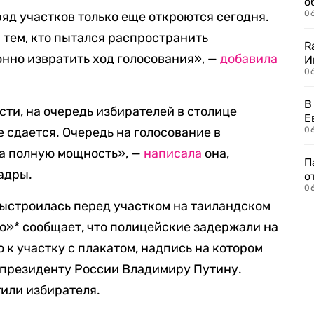
о
06
ряд участков только еще откроются сегодня.
 тем, кто пытался распространить
R
но извратить ход голосования», —
добавила
И
0
В
сти, на очередь избирателей в столице
Е
е сдается. Очередь на голосование в
06
на полную мощность», —
написала
она,
П
адры.
о
06
ыстроилась перед участком на таиландском
о»* сообщает, что полицейские задержали на
 к участку с плакатом, надпись на котором
президенту России Владимиру Путину.
тили избирателя.