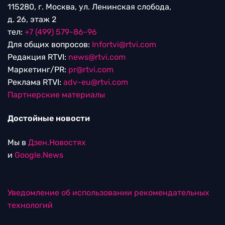
115280, г. Москва, ул. Ленинская слобода,
д. 26, этаж 2
тел:
+7 (499) 579-86-96
Для общих вопросов:
Infortvi@rtvi.com
Редакция RTVI:
news@rtvi.com
Маркетинг/PR:
pr@rtvi.com
Реклама RTVI:
adv-eu@rtvi.com
Партнерские материалы
Достойные новости
Мы в
Дзен.Новостях
и
Google.News
Уведомление об использовании рекомендательных
технологий