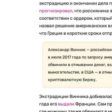
экстрадицию и окончании дела пр
прогнозировал
, что россиянина
соответствии с ордером, которы
назвал решение американских в
что Греция в короткие сроки от
Александр Винник — российский
в июле 2017 года по запросу а
обвинили в отмывании денег, вз
вымогательстве, в США — в отм
криптовалютную биржу.
Экстрадиции Винника добивалась
года его
выдали
Франции. Сам про
где мужчину также обвиняют в м