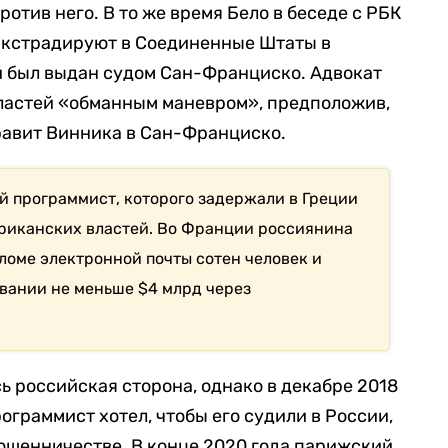
отив него. В то же время Бело в беседе с РБК
 экстрадируют в Соединенные Штаты в
й был выдан судом Сан-Франциско. Адвокат
ластей «обманным маневром», предположив,
правит Винника в Сан-Франциско.
 программист, которого задержали в Греции
мериканских властей. Во Франции россиянина
ломе электронной почты сотен человек и
ывании не меньше $4 млрд через
 российская сторона, однако в декабре 2018
граммист хотел, чтобы его судили в России,
ошенничестве. В конце 2020 года парижский