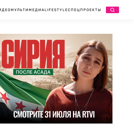
ИДЕО
МУЛЬТИМЕДИА
LIFESTYLE
СПЕЦПРОЕКТЫ