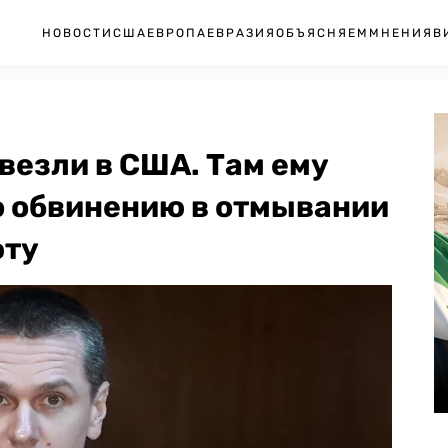
НОВОСТИ
США
ЕВРОПА
ЕВРАЗИЯ
ОБЪЯСНЯЕМ
МНЕНИЯ
В
везли в США. Там ему
о обвинению в отмывании
юту