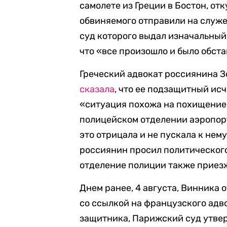
самолете из Греции в Бостон, от
обвиняемого отправили на служ
суд которого выдал изначальный
что «все произошло и было обст
Греческий адвокат россиянина З
сказала
, что ее подзащитный исч
«ситуация похожа на похищение»
полицейском отделении аэропор
это отрицала и не пускала к нем
россиянин просил политическог
отделение полиции также приезж
Днем ранее, 4 августа, Винника 
со ссылкой на французского адв
защитника, Парижский суд утве