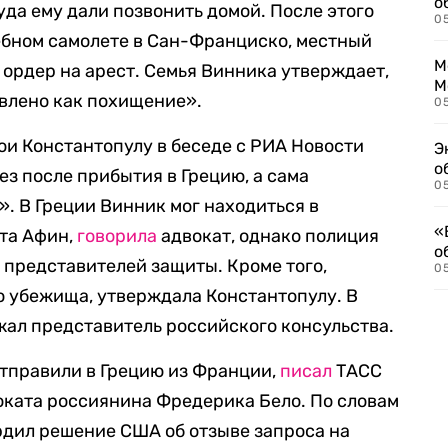
о
куда ему дали позвонить домой. После этого
0
ебном самолете в Сан-Франциско, местный
М
 ордер на арест. Семья Винника утверждает,
М
авлено как похищение».
05
ои Константопулу в беседе с РИА Новости
Э
о
ез после прибытия в Грецию, а сама
05
. В Греции Винник мог находиться в
«
та Афин,
говорила
адвокат, однако полиция
о
у представителей защиты. Кроме того,
05
о убежища, утверждала Константопулу. В
ал представитель российского консульства.
отправили в Грецию из Франции,
писал
ТАСС
оката россиянина Фредерика Бело. По словам
рдил решение США об отзыве запроса на