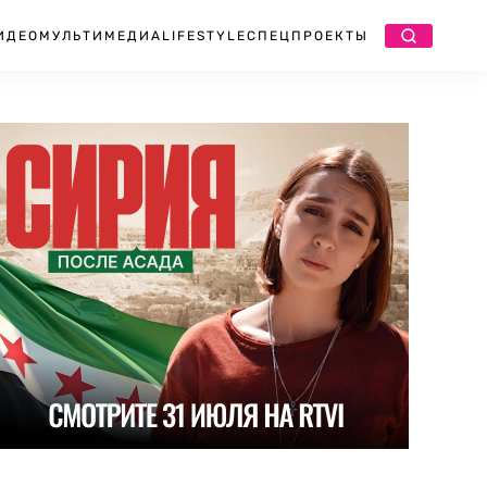
ИДЕО
МУЛЬТИМЕДИА
LIFESTYLE
СПЕЦПРОЕКТЫ