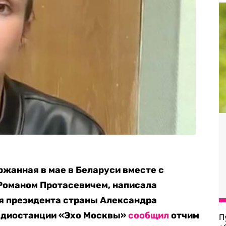
ржанная в мае в Беларуси вместе с
оманом Протасевичем, написала
мя президента страны Александра
радиостанции «Эхо Москвы»
сообщил
отчим
П