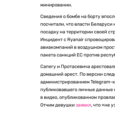
минировании.
Сведения о бомбе на борту впос
посчитали, что власти Беларуси
посадку на территории своей ст
Инцидент с Ryanair спровоциров
авиакомпаний в воздушном прост
пакета санкций ЕС против респу
Сапегу и Протасевича арестовали
домашний арест. По версии след
администрированием Telegram-к
публиковавшего личные данные с
в видео, опубликованном провл
Отчим девушки
заявил
, что «не 