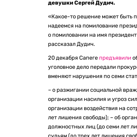
девушки Сергей Дудич.
«Какое-то решение может быть п
надеемся на помилование презид
о помиловании на имя президент
рассказал Дудич.
20 декабря Сапеге
предъявили
о
уголовное дело передали прокур
вменяют нарушения по семи стат
– о разжигании социальной вражд
организации насилия и угроз сил
организации воздействия на сот
лет лишения свободы); – об орга
должностных лиц (до семи лет ли
судьям (до трех лет лишения сво