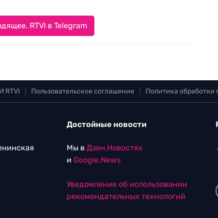
дящее. RTVI в Telegram
И RTVI
|
Пользовательское соглашение
|
Политика обработки
Достойные новости
Ленинская
Мы в
Дзен.Новостях
и
Google.News
Уведомление об использовании
рекомендательных технологий