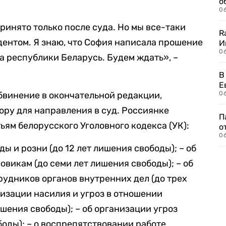
о
06
ринято только после суда. Но мы все-таки
R
ентом. Я знаю, что София написала прошение
И
0
а республики Беларусь. Будем ждать», –
В
Е
бвинение в окончательной редакции,
06
ору для направления в суд. Россиянке
П
ьям белорусского Уголовного кодекса (УК):
о
06
ы и розни (до 12 лет лишения свободы); – об
овикам (до семи лет лишения свободы); – об
рудников органов внутренних дел (до трех
низации насилия и угроз в отношении
шения свободы); – об организации угроз
боды); – о воспрепятствовании работе