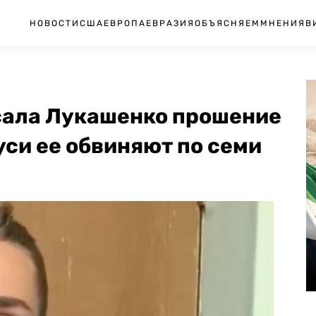
НОВОСТИ
США
ЕВРОПА
ЕВРАЗИЯ
ОБЪЯСНЯЕМ
МНЕНИЯ
В
сала Лукашенко прошение
уси ее обвиняют по семи