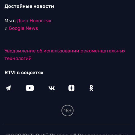
Достойные новости
Мы в
Дзен.Новостях
и
Google.News
Уведомление об использовании рекомендательных
технологий
RTVI в соцсетях
18+