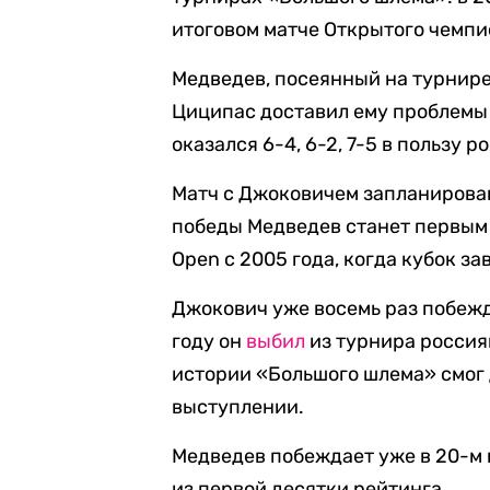
итоговом матче Открытого чемп
Медведев, посеянный на турнире 
Циципас доставил ему проблемы т
оказался 6-4, 6-2, 7-5 в пользу 
Матч с Джоковичем запланирован
победы Медведев станет первым 
Open с 2005 года, когда кубок з
Джокович уже восемь раз побежд
году он
выбил
из турнира россия
истории «Большого шлема» смог 
выступлении.
Медведев побеждает уже в 20-м м
из первой десятки рейтинга.