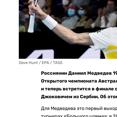
Dave Hunt / EPA / TASS
Россиянин Даниил Медведев 1
Открытого чемпионата Австра
и теперь встретится в финале 
Джоковичем из Сербии, Об эт
Для Медведева это первый выход 
турнирах «Большого шлема»: в 2