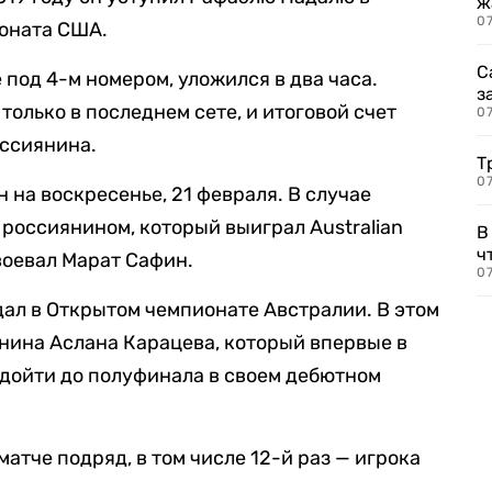
ж
0
ионата США.
С
под 4-м номером, уложился в два часа.
з
олько в последнем сете, и итоговой счет
0
россиянина.
Т
07
 на воскресенье, 21 февраля. В случае
россиянином, который выиграл Australian
В
ч
авоевал Марат Сафин.
07
ал в Открытом чемпионате Австралии. В этом
нина Аслана Карацева, который впервые в
дойти до полуфинала в своем дебютном
атче подряд, в том числе 12-й раз — игрока