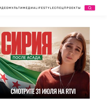
ИДЕО
МУЛЬТИМЕДИА
LIFESTYLE
СПЕЦПРОЕКТЫ