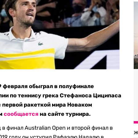
9 февраля обыграл в полуфинале
лии по теннису грека Стефаноса Циципаса
с первой ракеткой мира Новаком
ом
сообщается
на сайте турнира.
в финал Australian Open и второй финал в
Ж
019 году он уступил Рафаэлю Надалю в