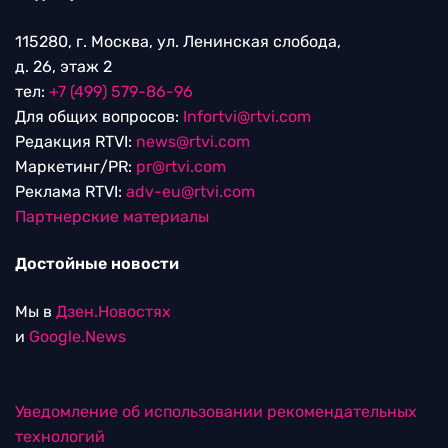
115280, г. Москва, ул. Ленинская слобода,
д. 26, этаж 2
тел:
+7 (499) 579-86-96
Для общих вопросов:
Infortvi@rtvi.com
Редакция RTVI:
news@rtvi.com
Маркетинг/PR:
pr@rtvi.com
Реклама RTVI:
adv-eu@rtvi.com
Партнерские материалы
Достойные новости
Мы в
Дзен.Новостях
и
Google.News
Уведомление об использовании рекомендательных
технологий