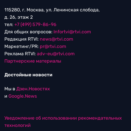
115280, г. Москва, ул. Ленинская слобода,
д. 26, этаж 2
тел:
+7 (499) 579-86-96
Для общих вопросов:
Infortvi@rtvi.com
Редакция RTVI:
news@rtvi.com
Маркетинг/PR:
pr@rtvi.com
Реклама RTVI:
adv-eu@rtvi.com
Партнерские материалы
Достойные новости
Мы в
Дзен.Новостях
и
Google.News
Уведомление об использовании рекомендательных
технологий