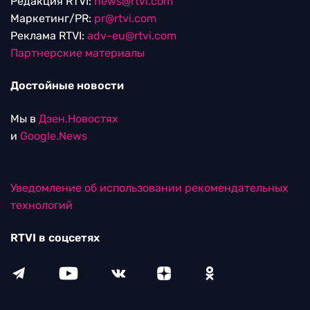
Редакция RTVI:
news@rtvi.com
Маркетинг/PR:
pr@rtvi.com
Реклама RTVI:
adv-eu@rtvi.com
Партнерские материалы
Достойные новости
Мы в
Дзен.Новостях
и
Google.News
Уведомление об использовании рекомендательных
технологий
RTVI в соцсетях