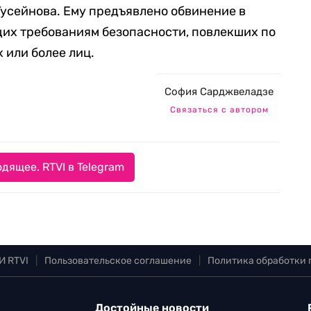
усейнова. Ему предъявлено обвинение в
щих требованиям безопасности, повлекших по
 или более лиц.
София Сарджвеладзе
Связаться с автором
дящее. RTVI в Telegram
И RTVI
|
Пользовательское соглашение
|
Политика обработки
Достойные новости