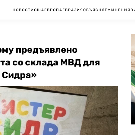
НОВОСТИ
США
ЕВРОПА
ЕВРАЗИЯ
ОБЪЯСНЯЕМ
МНЕНИЯ
В
ому предъявлено
та со склада МВД для
 Сидра»