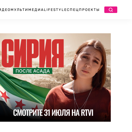
ИДЕО
МУЛЬТИМЕДИА
LIFESTYLE
СПЕЦПРОЕКТЫ