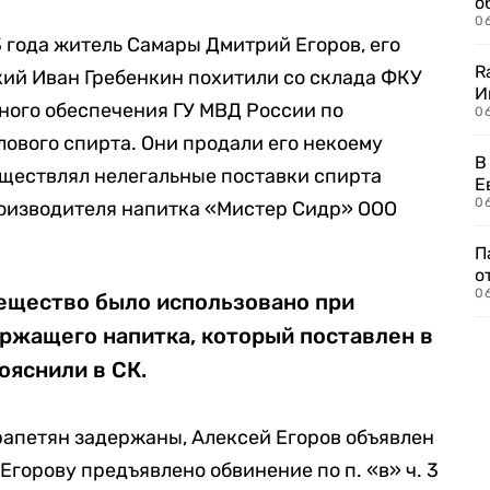
о
06
3 года житель Самары Дмитрий Егоров, его
R
кий Иван Гребенкин похитили со склада ФКУ
И
ного обеспечения ГУ МВД России по
0
лового спирта. Они продали его некоему
В
уществлял нелегальные поставки спирта
Е
06
роизводителя напитка «Мистер Сидр» ООО
П
о
06
вещество было использовано при
ржащего напитка, который поставлен в
ояснили в СК.
рапетян задержаны, Алексей Егоров объявлен
Егорову предъявлено обвинение по п. «в» ч. 3