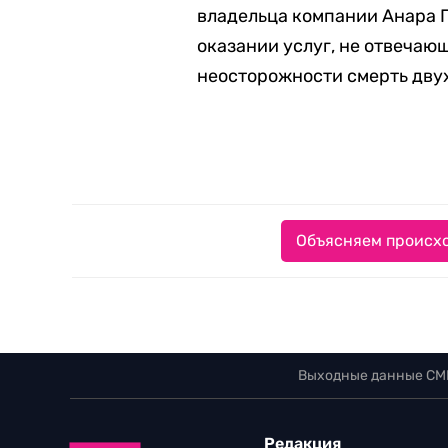
владельца компании Анара Г
оказании услуг, не отвечаю
неосторожности смерть двух
Объясняем происхо
Выходные данные СМ
Редакция