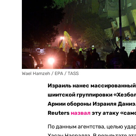
Wael Hamzeh / EPA / TASS
Израиль нанес массированный
шиитской группировки «Хезбол
Армии обороны Израиля Даниэл
Reuters
назвал
эту атаку «сам
По данным агентства, целью уда
Хасан Насралла. В результате ат