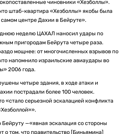
сокопоставленные чиновники «Хезболлы».
что штаб-квартира «Хезболлы» якобы была
самом центре Дахии в Бейруте».
леднюю неделю ЦАХАЛ наносил удары по
ным пригородам Бейрута четыре раза.
раздо мощнее: от многочисленных взрывов по
 что напомнило израильские авиаудары во
ы» 2006 года.
рушены четыре здания, в ходе атаки и
ахии пострадали более 100 человек.
это «стало серьезной эскалацией конфликта
«Хезболлой»».
по Бейруту —«явная эскалация со стороны
т о том, что правительство [Биньямина]