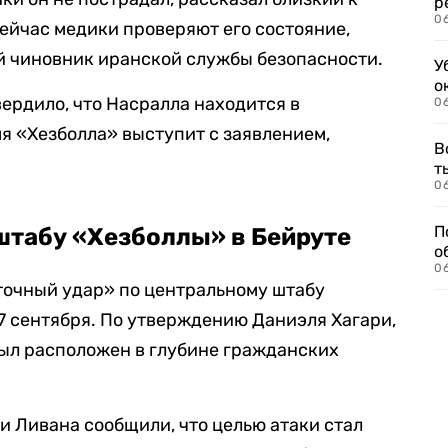
р
06
Сейчас медики проверяют его состояние,
 чиновник иранской службы безопасности.
У
о
вердило, что Насралла находится в
06
я «Хезболла» выступит с заявлением,
В
т
06
П
штабу «Хезболлы» в Бейруте
о
06
точный удар» по центральному штабу
7 сентября. По утверждению Даниэля Хагари,
ыл расположен в глубине гражданских
и Ливана сообщили, что целью атаки стал