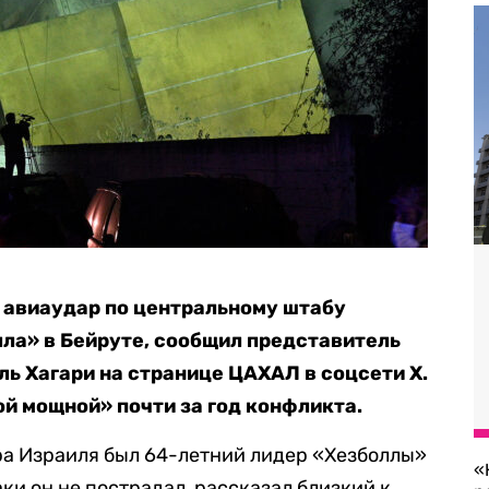
 авиаудар по центральному штабу
ла» в Бейруте, сообщил представитель
ь Хагари на странице ЦАХАЛ в соцсети X.
ой мощной» почти за год конфликта.
ра Израиля был 64-летний лидер «Хезболлы»
«
аки он не пострадал, рассказал близкий к