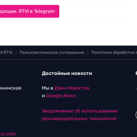
дящее. RTVI в Telegram
И RTVI
|
Пользовательское соглашение
|
Политика обработки
Достойные новости
Ленинская
Мы в
Дзен.Новостях
и
Google.News
Уведомление об использовании
рекомендательных технологий
vi.com