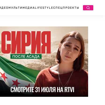
ИДЕО
МУЛЬТИМЕДИА
LIFESTYLE
СПЕЦПРОЕКТЫ