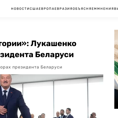
НОВОСТИ
США
ЕВРОПА
ЕВРАЗИЯ
ОБЪЯСНЯЕМ
МНЕНИЯ
В
тории»: Лукашенко
езидента Беларуси
борах президента Беларуси