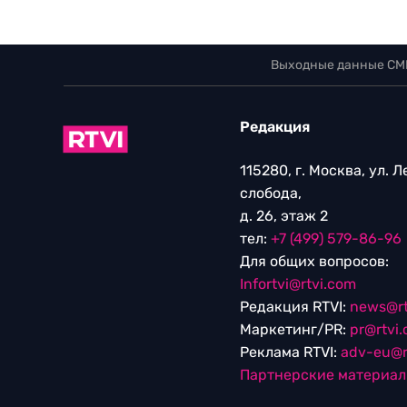
Выходные данные СМ
Редакция
115280, г. Москва, ул. 
слобода,
д. 26, этаж 2
тел:
+7 (499) 579-86-96
Для общих вопросов:
Infortvi@rtvi.com
Редакция RTVI:
news@rt
Маркетинг/PR:
pr@rtvi
Реклама RTVI:
adv-eu@r
Партнерские материа