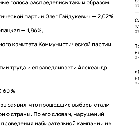
о
ые голоса распределись таким образом:
07
ической партии Олег Гайдукевич — 2,02%,
С
з
пацкая — 1,86%,
07
ного комитета Коммунистической партии
Т
н
07
тии труда и справедливости Александр
«
н
07
,60 %.
ов заявил, что прошедшие выборы стали
ию страны. По его словам, нарушений
х проведения избирательной кампании не