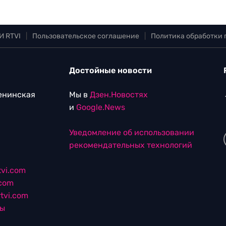
И RTVI
|
Пользовательское соглашение
|
Политика обработки
Достойные новости
Ленинская
Мы в
Дзен.Новостях
и
Google.News
Уведомление об использовании
рекомендательных технологий
vi.com
.com
tvi.com
лы