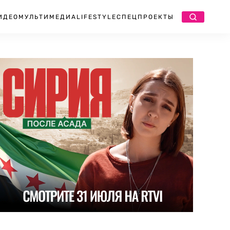
ИДЕО
МУЛЬТИМЕДИА
LIFESTYLE
СПЕЦПРОЕКТЫ