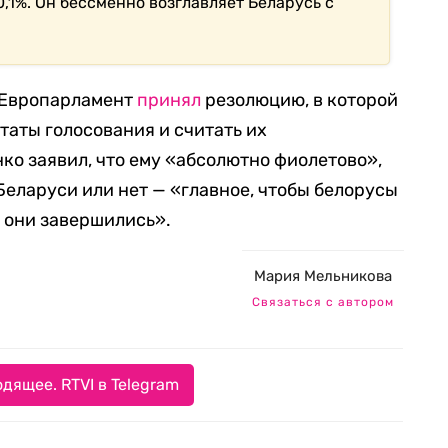
,1%. Он бессменно возглавляет Беларусь с
 Европарламент
принял
резолюцию, в которой
таты голосования и считать их
о заявил, что ему «абсолютно фиолетово»,
Беларуси или нет — «главное, чтобы белорусы
 они завершились».
Мария Мельникова
Связаться с автором
дящее. RTVI в Telegram