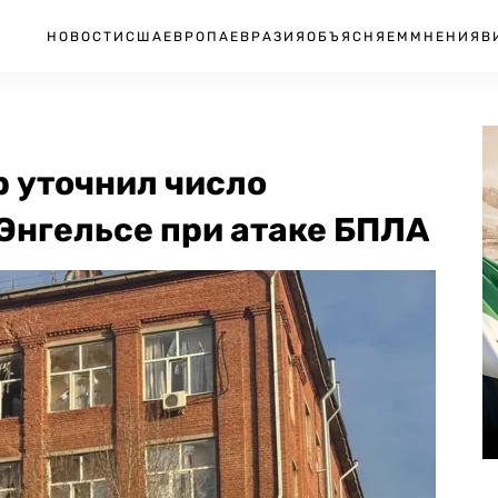
НОВОСТИ
США
ЕВРОПА
ЕВРАЗИЯ
ОБЪЯСНЯЕМ
МНЕНИЯ
В
р уточнил число
Энгельсе при атаке БПЛА