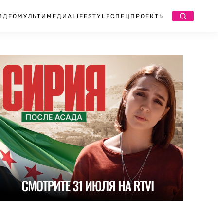
ИДЕО
МУЛЬТИМЕДИА
LIFESTYLE
СПЕЦПРОЕКТЫ