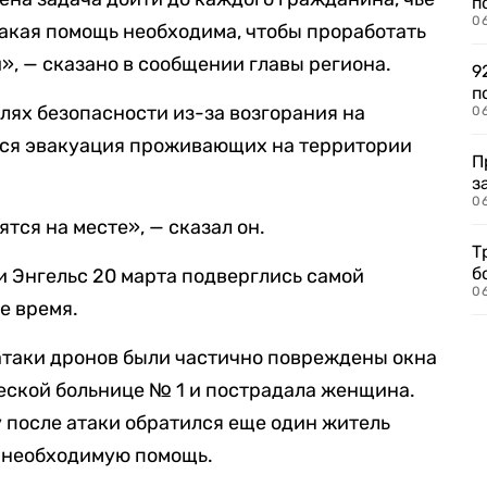
п
0
какая помощь необходима, чтобы проработать
, — сказано в сообщении главы региона.
9
п
елях безопасности из-за возгорания на
0
ся эвакуация проживающих на территории
П
з
0
тся на месте», — сказал он.
Т
б
и Энгельс 20 марта подверглись самой
0
е время.
е атаки дронов были частично повреждены окна
еской больнице № 1 и пострадала женщина.
цу после атаки обратился еще один житель
у необходимую помощь.