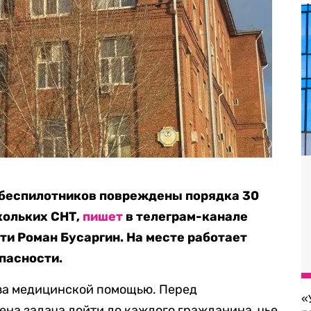
и беспилотников повреждены порядка 30
кольких СНТ,
пишет
в телеграм-канале
ти Роман Бусаргин. На месте работает
пасности.
за медицинской помощью. Перед
«
на задача дойти до каждого гражданина, чье