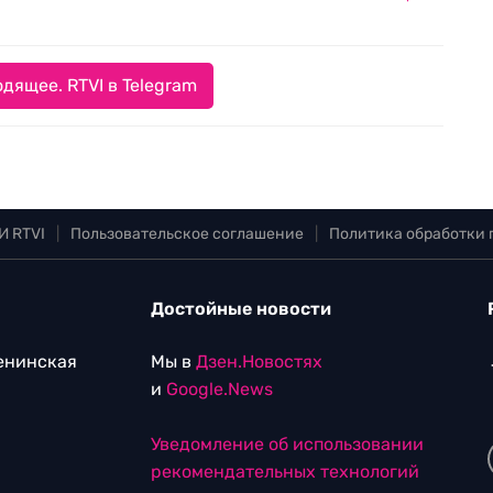
дящее. RTVI в Telegram
И RTVI
|
Пользовательское соглашение
|
Политика обработки
Достойные новости
Ленинская
Мы в
Дзен.Новостях
и
Google.News
Уведомление об использовании
рекомендательных технологий